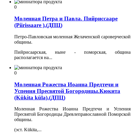
0
Моленная Петра и Павла. Пийриссааре
(Piirissaare ).(ДПЦ)
Петро-Павловская моленная Желаченской сароверческой
общины.
Пийрисаарская, ныне - поморская, община
располагается на...
0
Моленная Рожества Иоанна Предтечи и
Успения Пресвятой Богородицы.Кюкита
(Kükita küla).(ДПЦ)
Моленная Рожества Иоанна Предтечи и Успения
Пресвятой Богородицы Древлеправославной Поморской
общины.
(эст. Kükita,...