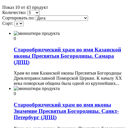
Показ 10 от 43 продукт
Количество:
Сортировать по:
Сорт:
0
Старообрядческий храм во имя Казанской
иконы Пресвятыя Богородицы. Самара
(ДПЦ)
Храм во имя Казанской иконы Пресвятыя Богородицы
Древлеправославной Поморской Церкви. К началу ХХ
века поморская община была одной из крупнейших...
0
Старообрядческий храм во имя иконы
Знамение Пресвятыя Богородицы. Санкт-
Петербург (ДПЦ)