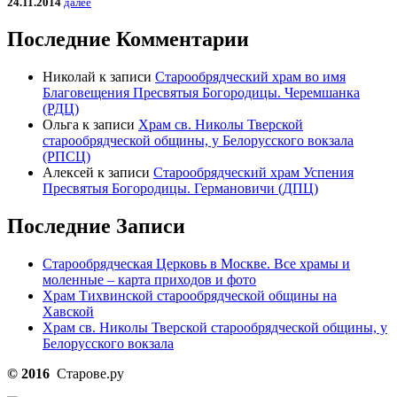
24.11.2014
далее
Последние Комментарии
Николай
к записи
Старообрядческий храм во имя
Благовещения Пресвятыя Богородицы. Черемшанка
(РДЦ)
Ольга
к записи
Храм св. Николы Тверской
старообрядческой общины, у Белорусского вокзала
(РПСЦ)
Алексей
к записи
Старообрядческий храм Успения
Пресвятыя Богородицы. Германовичи (ДПЦ)
Последние Записи
Старообрядческая Церковь в Москве. Все храмы и
моленные – карта приходов и фото
Храм Тихвинской старообрядческой общины на
Хавской
Храм св. Николы Тверской старообрядческой общины, у
Белорусского вокзала
© 2016
Старове.ру