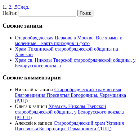
1
...
2
...
5
След.
Найти:
Свежие записи
Старообрядческая Церковь в Москве. Все храмы и
моленные – карта приходов и фото
Храм Тихвинской старообрядческой общины на
Хавской
Храм св. Николы Тверской старообрядческой общины, у
Белорусского вокзала
Свежие комментарии
Николай
к записи
Старообрядческий храм во имя
Благовещения Пресвятыя Богородицы. Черемшанка
(РДЦ)
Ольга
к записи
Храм св. Николы Тверской
старообрядческой общины, у Белорусского вокзала
(РПСЦ)
Алексей
к записи
Старообрядческий храм Успения
Пресвятыя Богородицы. Германовичи (ДПЦ)