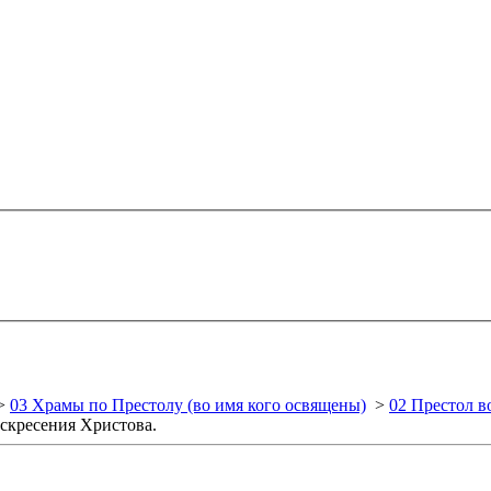
>
03 Храмы по Престолу (во имя кого освящены)
>
02 Престол в
скресения Христова.