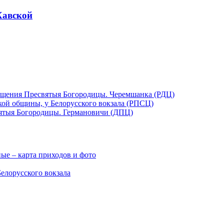
Хавской
ещения Пресвятыя Богородицы. Черемшанка (РДЦ)
кой общины, у Белорусского вокзала (РПСЦ)
ятыя Богородицы. Германовичи (ДПЦ)
ые – карта приходов и фото
елорусского вокзала