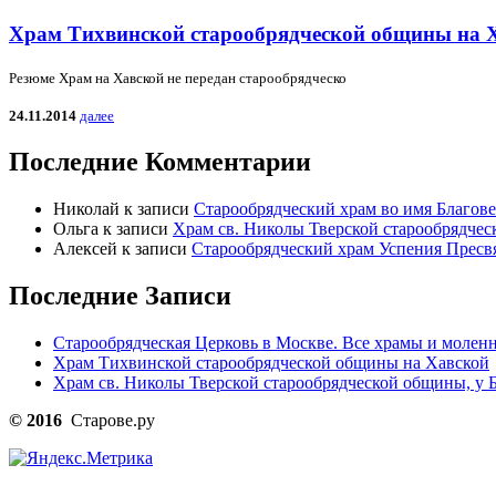
Храм Тихвинской старообрядческой общины на 
Резюме Храм на Хавской не передан старообрядческо
24.11.2014
далее
Последние Комментарии
Николай
к записи
Старообрядческий храм во имя Благов
Ольга
к записи
Храм св. Николы Тверской старообрядчес
Алексей
к записи
Старообрядческий храм Успения Пресв
Последние Записи
Старообрядческая Церковь в Москве. Все храмы и моленн
Храм Тихвинской старообрядческой общины на Хавской
Храм св. Николы Тверской старообрядческой общины, у Б
© 2016
Старове.ру