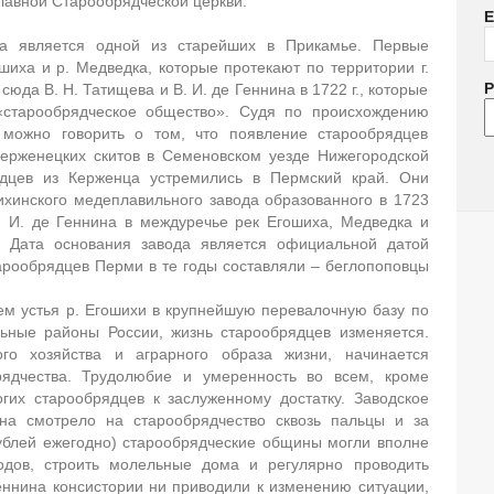
авной Старообрядческой церкви.
E
на является одной из старейших в Прикамье. Первые
шиха и р. Медведка, которые протекают по территории г.
P
юда В. Н. Татищева и В. И. де Геннина в 1722 г., которые
«старообрядческое общество». Судя по происхождению
 можно говорить о том, что появление старообрядцев
 Керженецких скитов в Семеновском уезде Нижегородской
ядцев из Керженца устремились в Пермский край. Они
хинского медеплавильного завода образованного в 1723
В. И. де Геннина в междуречье рек Егошиха, Медведка и
 Дата основания завода является официальной датой
арообрядцев Перми в те годы составляли – беглопоповцы
м устья р. Егошихи в крупнейшую перевалочную базу по
льные районы России, жизнь старообрядцев изменяется.
ого хозяйства и аграрного образа жизни, начинается
рядчества. Трудолюбие и умеренность во всем, кроме
гих старообрядцев к заслуженному достатку. Заводское
на смотрело на старообрядчество сквозь пальцы и за
ублей ежегодно) старообрядческие общины могли вполне
одов, строить молельные дома и регулярно проводить
ннина консистории ни приводили к изменению ситуации,