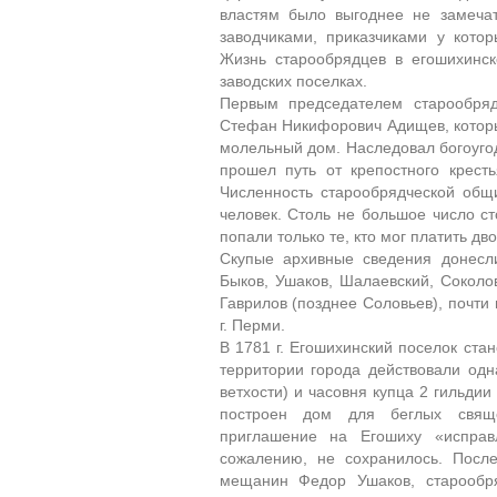
властям было выгоднее не замечат
заводчиками, приказчиками у кото
Жизнь старообрядцев в егошихинск
заводских поселках.
Первым председателем старообряд
Стефан Никифорович Адищев, который 
молельный дом. Наследовал богоугод
прошел путь от крепостного крест
Численность старообрядческой общ
человек. Столь не большое число ст
попали только те, кто мог платить д
Скупые архивные сведения донесл
Быков, Ушаков, Шалаевский, Соколо
Гаврилов (позднее Соловьев), почти
г. Перми.
В 1781 г. Егошихинский поселок ста
территории города действовали одн
ветхости) и часовня купца 2 гильди
построен дом для беглых свяще
приглашение на Егошиху «исправ
сожалению, не сохранилось. Посл
мещанин Федор Ушаков, старообр