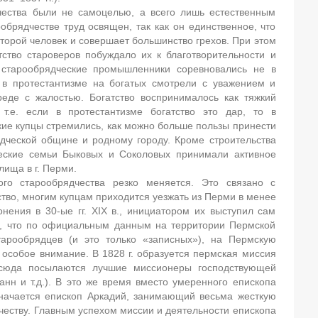
ечества были не самоцелью, а всего лишь естественным
ообрядчестве труд освящен, так как он единственное, что
оторой человек и совершает большинство грехов. При этом
тство староверов побуждало их к благотворительности и
е старообрядческие промышленники соревновались не в
и в протестантизме на богатых смотрели с уважением и
реде с жалостью. Богатство воспринималось как тяжкий
 т.е. если в протестантизме богатство это дар, то в
ие купцы стремились, как можно больше пользы принести
дческой общине и родному городу. Кроме строительства
еские семьи Быковых и Соколовых принимали активное
лища в г. Перми.
го старообрядчества резко меняется. Это связано с
тво, многим купцам приходится уезжать из Перми в менее
нения в 30-ые гг. XIX в., инициатором их выступил сам
ем, что по официальным данным на территории Пермской
арообрядцев (и это только «записных»), на Пермскую
особое внимание. В 1828 г. образуется пермская миссия
 сюда посылаются лучшие миссионеры господствующей
оанн и т.д.). В это же время вместо умеренного епископа
начается епископ Аркадий, занимающий весьма жесткую
еству. Главным успехом миссии и деятельности епископа