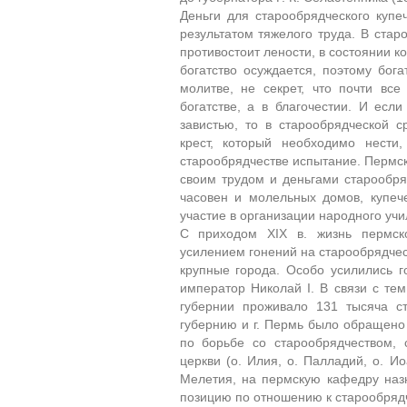
Деньги для старообрядческого куп
результатом тяжелого труда. В стар
противостоит лености, в состоянии к
богатство осуждается, поэтому бога
молитве, не секрет, что почти вс
богатстве, а в благочестии. И есл
завистью, то в старообрядческой с
крест, который необходимо нести,
старообрядчестве испытание. Пермск
своим трудом и деньгами старообря
часовен и молельных домов, купеч
участие в организации народного учи
С приходом XIX в. жизнь пермско
усилением гонений на старообрядчес
крупные города. Особо усилились го
император Николай I. В связи с т
губернии проживало 131 тысяча ст
губернию и г. Пермь было обращено 
по борьбе со старообрядчеством,
церкви (о. Илия, о. Палладий, о. И
Мелетия, на пермскую кафедру наз
позицию по отношению к старообрядч