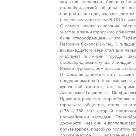
закрытия молельни Адищева-Гав
старообрядческой общины не хва
построить еще одну часовню, землю 
и основным дарителем. В 1813 г. час
С самого начала основания губерн
участие в жизни городского общества.
были старообрядцами – это Терент
Петрович Соколов (купец 3 гильдии
восемнадцатого века стал для перм
участвуют в жизни города, зан
старообрядческих купца 3 гильдии: 
России бургомистром назывался глава
П. Соколов занимали этот высокий 
предпринимателей. Брачные связи 
купеческий капитал, так, наприм
Адищевых и Гавриловых, Панфиловых
Причиной расцвета старообрядчеств
городского общества, стала полит
(1781–1788 гг.), который предл
полицейскими методами. Старооб
должности, чем они и воспользовали
пользе города, подобную политику п
до губернатора Г. К. Селастенника (18