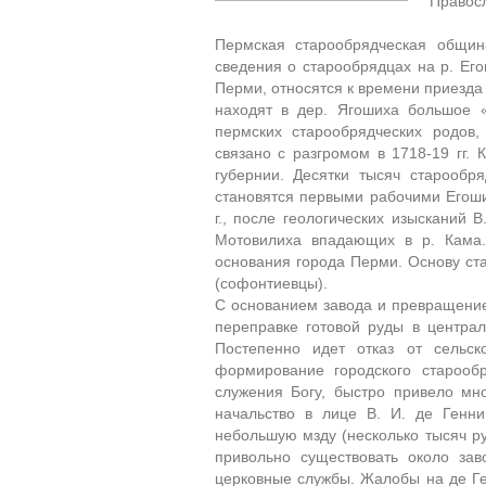
Правосл
Пермская старообрядческая общи
сведения о старообрядцах на р. Его
Перми, относятся к времени приезда с
находят в дер. Ягошиха большое 
пермских старообрядческих родов,
связано с разгромом в 1718-19 гг.
губернии. Десятки тысяч старообр
становятся первыми рабочими Егоши
г., после геологических изысканий 
Мотовилиха впадающих в р. Кама.
основания города Перми. Основу ст
(софонтиевцы).
С основанием завода и превращение
переправке готовой руды в центра
Постепенно идет отказ от сельск
формирование городского старооб
служения Богу, быстро привело мно
начальство в лице В. И. де Генни
небольшую мзду (несколько тысяч р
привольно существовать около зав
церковные службы. Жалобы на де Ге