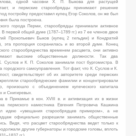
рилова, одной часовни Х. П. Быкова для растущей
тает, и пермские старообрядцы принимают решение
под постройку предоставил купец Егор Соколов, он же был
овня была построена.
ского города Перми, старообрядцы принимали активное
 В первой общей думе (1787–1789 гг.) из 7 ее членов двое
ий Прокопьевич Быков (купец 2 гильдии) и Кондратий
), эта пропорция сохранилась и во второй думе. Конец
ского старообрядчества временем расцвета, они активно
имают высокие общественные должности. Так два
К. Суслов и К. П. Соколов занимали пост бургомистра. В
 городского самоуправления. Тот факт, что К. Суслов и К.
пост, свидетельствует об их авторитете среди пермских
укрепляли старообрядческие фамилии и концентрировали
ер, произошло с объединением купеческого капитала
 и Снигиревых.
а в Прикамье в кон. XVIII в. и активизация их в жизни
ика пермского наместника Евгения Петровича Кашкина
ожил идею «увещания старообрядцев примером», а не
рядцам официально разрешили занимать общественные
сь. Видя, что расцвет старообрядчества ведет только к
родолжали другие губернаторы и городские головы, вплоть
31–1837 гг.).