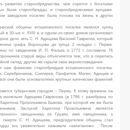
ь развитие старообрядчества, чем сорится с богатыми
рых были старообрядцы, и старообрядческими купцами.
ом заводском поселке была похожа на жизнь в других
ческой общины егошихинского поселка являлся купец
в 30-ые гг. XVIII в. в одном из своих домов организовал
ное дело зять С. Н. Адищева Василий Гаврилов, который
ьянина графа Воронцова до купца 2 гильдии г. Перми.
ины по сведениям И. П. Фалька в 1772 г. составила 76
оронников старой веры объясняется тем, что в перепись
войной оклад, другие же скрыли свое вероисповедание.
и нам фамилии старообрядцев егошихинского поселка:
в, Серебреников, Снигирев, Панфилов, Магин, Адищев и
 все они были основателями крупных купеческих фамилий
новится губернским городом – Пермь. К этому времени на
а молельня Адищева-Гаврилова (в 1786 г. разобрана по
и Харитона Прокопьевича Быкова, при которой им же была
нников. Заслугой Харитона Прокопьевича является
ленного» священника из Грузии, имя священника, к
е смерти С. Н. Адищева, председателем общины стал
ядцы его уважительно называли «капитаном» . После