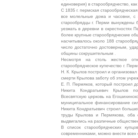
единоверия) в старообрядчество, как
С 1835 г. пермская старообрядческа
все молельные дома и часовни, с 
старообрядцы г. Перми вынуждены б
уезжать в деревни в окрестностях П
более крупные старообрядческие общ
насчитывалось около 188 старообряд
число достаточно достоверным, уд
общины сокрушительным .
Несмотря на столь жесткое от
старообрядческое купечество г. Перм
Н. К. Крылов построил и организовал 
смерти Крылова заботу об этом учре
Е. П. Пермяков, который построил д
Никита Кондратьевич Крылов пос
Всесвятскую церковь на Егошихинско
муниципальное финансирование сил
Никита Кондратьевич строил больше
труды Крылова и Пермякова, оба
выдвигались на различные обществе
В список старообрядческих купцо
современниками, можно внести всех 