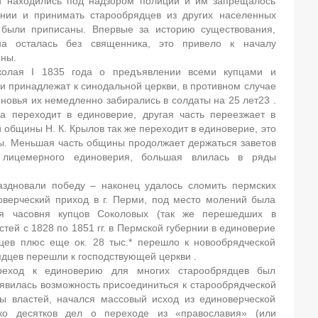
они находились под надзором полиции и им запрещалось
нии и принимать старообрядцев из других населенных
 были приписаны. Впервые за историю существования,
на осталась без священника, это привело к началу
ины.
олая I 1835 года о предъявлении всеми купцами и
и принадлежат к синодальной церкви, в противном случае
ыновья их немедленно забирались в солдаты на 25 лет23 .
ва переходит в единоверие, другая часть переезжает в
 общины Н. К. Крылов так же переходит в единоверие, это
ы. Меньшая часть общины продолжает держаться заветов
 лицемерного единоверия, большая влилась в ряды
аздновали победу – наконец удалось сломить пермских
оверческий приход в г. Перми, под место молений была
ая часовня купцов Соколовых (так же перешедших в
тей с 1828 по 1851 гг. в Пермской губернии в единоверие
цев плюс еще ок. 28 тыс.* перешло к новообрядческой
рядцев перешли к господствующей церкви .
переход к единоверию для многих старообрядцев был
явилась возможность присоединиться к старообрядческой
ны властей, начался массовый исход из единоверческой
ко десятков дел о переходе из «православия» (или