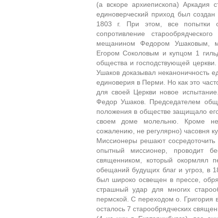
(а вскоре архиепископа) Аркадия 
единоверческий приход был создан 
1803 г. При этом, все попытки о
сопротивление старообрядческого
мещанином Федором Ушаковым, м
Егором Соколовым и купцом 1 гиль
общества и господствующей церкви
Ушаков доказывал неканоничность е
единоверия в Перми. Но как это част
для своей Церкви новое испытание.
Федор Ушаков. Председателем общи
положения в обществе защищало его о
своем доме молельню. Кроме нее
сожалению, не регулярно) часовня к
Миссионеры решают сосредоточить 
опытный миссионер, проводит бе
священником, который окормлял п
обещаний будущих благ и угроз, в 1
был широко освещен в прессе, обр
страшный удар для многих староо
пермской. С переходом о. Григория 
осталось 7 старообрядческих священ