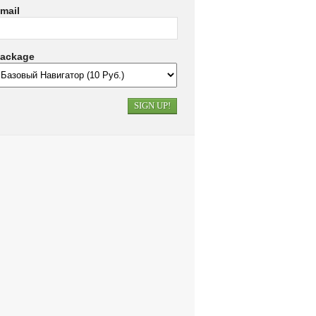
mail
ackage