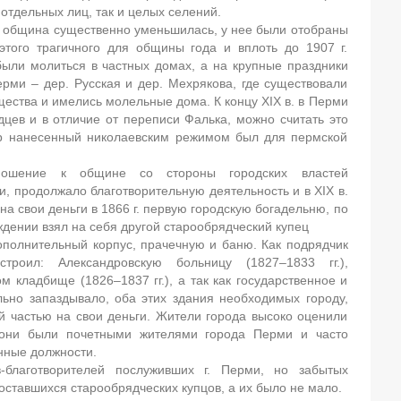
 отдельных лиц, так и целых селений.
я община существенно уменьшилась, у нее были отобраны
этого трагичного для общины года и вплоть до 1907 г.
ыли молиться в частных домах, а на крупные праздники
ерми – дер. Русская и дер. Мехрякова, где существовали
ества и имелись молельные дома. К концу XIX в. в Перми
цев и в отличие от переписи Фалька, можно считать это
ар нанесенный николаевским режимом был для пермской
ношение к общине со стороны городских властей
и, продолжало благотворительную деятельность и в XIX в.
на свои деньги в 1866 г. первую городскую богадельню, по
ждении взял на себя другой старообрядческий купец
ополнительный корпус, прачечную и баню. Как подрядчик
троил: Александровскую больницу (1827–1833 гг.),
м кладбище (1826–1837 гг.), а так как государственное и
ьно запаздывало, оба этих здания необходимых городу,
й частью на свои деньги. Жители города высоко оценили
 они были почетными жителями города Перми и часто
нные должности.
в-благотворителей послуживших г. Перми, но забытых
оставшихся старообрядческих купцов, а их было не мало.