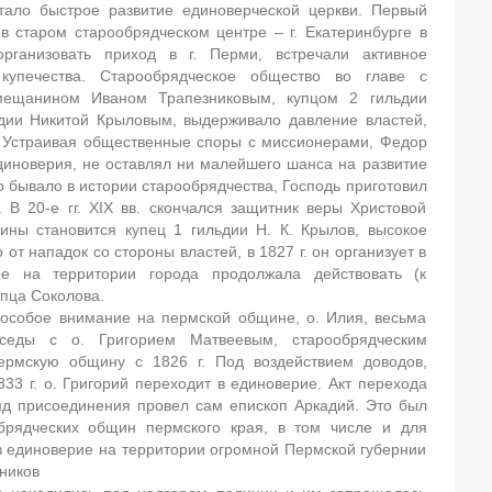
стало быстрое развитие единоверческой церкви. Первый
в старом старообрядческом центре – г. Екатеринбурге в
рганизовать приход в г. Перми, встречали активное
 купечества. Старообрядческое общество во главе с
ещанином Иваном Трапезниковым, купцом 2 гильдии
дии Никитой Крыловым, выдерживало давление властей,
. Устраивая общественные споры с миссионерами, Федор
диноверия, не оставлял ни малейшего шанса на развитие
о бывало в истории старообрядчества, Господь приготовил
 В 20-е гг. XIX вв. скончался защитник веры Христовой
ны становится купец 1 гильдии Н. К. Крылов, высокое
т нападок со стороны властей, в 1827 г. он организует в
 на территории города продолжала действовать (к
упца Соколова.
особое внимание на пермской общине, о. Илия, весьма
седы с о. Григорием Матвеевым, старообрядческим
ермскую общину с 1826 г. Под воздействием доводов,
833 г. о. Григорий переходит в единоверие. Акт перехода
яд присоединения провел сам епископ Аркадий. Это был
брядческих общин пермского края, в том числе и для
в единоверие на территории огромной Пермской губернии
ников