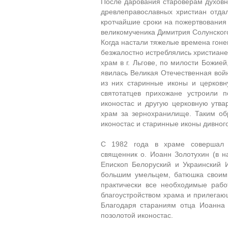
После дарования староверам духовно
древлеправославных христиан отдал
кротчайшие сроки на пожертвования
великомученика Димитрия Солунског
Когда настали тяжелые времена гонен
безжалостно истреблялись христиан
храм в г. Льгове, по милости Божие
явилась Великая Отечественная вой
из них старинные иконы и церковн
святотатцев прихожане устроили 
иконостас и другую церковную утва
храм за зернохранилище. Таким об
иконостас и старинные иконы дивног
С 1982 года в храме совершал 
священник о. Иоанн Золотухин (в 
Епископ Белоруский и Украинский 
большим умельцем, батюшка своим
практически все необходимые рабо
благоустройством храма и прилегаю
Благодаря стараниям отца Иоанна 
позолотой иконостас.