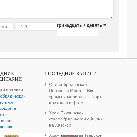
тринадцать + девять =
ами:
Сайт
ЕДНИЕ
ПОСЛЕДНИЕ ЗАПИСИ
ЕНТАРИИ
Старообрядческая
ай
к записи
Церковь в Москве. Все
обрядческий
храмы и моленные – карта
во имя
приходов и фото
овещения
Храм Тихвинской
ятыя
старообрядческой общины
одицы.
на Хавской
мшанка
Храм св. Николы Тверской