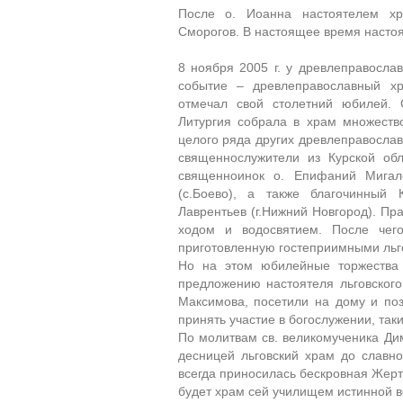
После о. Иоанна настоятелем х
Сморогов. В настоящее время насто
8 ноября 2005 г. у древлеправосла
событие – древлеправославный хр
отмечал свой столетний юбилей. 
Литургия собрала в храм множество
целого ряда других древлеправослав
священнослужители из Курской обл
священноинок о. Епифаний Мигал
(с.Боево), а также благочинный
Лаврентьев (г.Нижний Новгород). Пр
ходом и водосвятием. После чег
приготовленную гостеприимными льг
Но на этом юбилейные торжества 
предложению настоятеля льговског
Максимова, посетили на дому и поз
принять участие в богослужении, так
По молитвам св. великомученика Ди
десницей льговский храм до славно
всегда приносилась бескровная Жерт
будет храм сей училищем истинной в