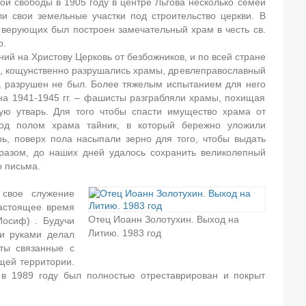
й свободы в 1905 году в центре Льгова несколько семей
и свои земельные участки под строительство церкви. В
 верующих был построен замечательный храм в честь св.
о.
ий на Христову Церковь от безбожников, и по всей стране
е, кощунственно разрушались храмы, древлеправославный
й, разрушен не был. Более тяжелым испытанием для него
на 1941-1945 гг. – фашисты разграбляли храмы, похищая
ую утварь. Для того чтобы спасти имущество храма от
под полом храма тайник, в который бережно уложили
рь, поверх пола насыпали зерно для того, чтобы выдать
разом, до наших дней удалось сохранить великолепный
о письма.
свое служение
настоящее время
Отец Иоанн Золотухин. Выход на
Иосиф) . Будучи
Литию. 1983 год
и руками делал
ты связанные с
щей территории.
в 1989 году был полностью отреставрирован и покрыт