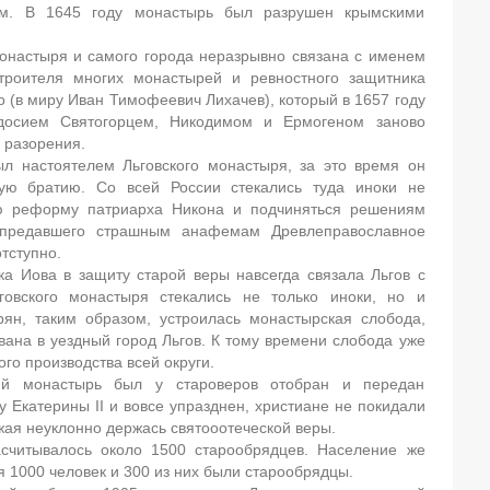
ким. В 1645 году монастырь был разрушен крымскими
монастыря и самого города неразрывно связана с именем
троителя многих монастырей и ревностного защитника
о (в миру Иван Тимофеевич Лихачев), который в 1657 году
досием Святогорцем, Никодимом и Ермогеном заново
 разорения.
л настоятелем Льговского монастыря, за это время он
ую братию. Со всей России стекались туда иноки не
ую реформу патриарха Никона и подчиняться решениям
. предавшего страшным анафемам Древлеправославное
тступно.
а Иова в защиту старой веры навсегда связала Льгов с
говского монастыря стекались не только иноки, но и
ян, таким образом, устроилась монастырская слобода,
вана в уездный город Льгов. К тому времени слобода уже
го производства всей округи.
ий монастырь был у староверов отобран и передан
у Екатерины II и вовсе упразднен, христиане не покидали
жая неуклонно держась святооотеческой веры.
асчитывалось около 1500 старообрядцев. Население же
я 1000 человек и 300 из них были старообрядцы.