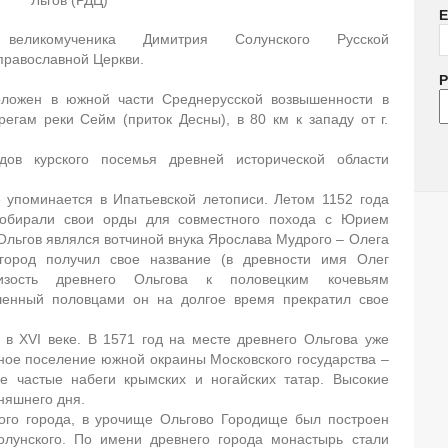
Льгов (РДЦ)
E
великомученика Димитрия Солунского Русской
православной Церкви.
P
оложен в южной части Среднерусской возвышенности в
егам реки Сейм (приток Десны), в 80 км к западу от г.
дов курского посемья древней исторической области
 упоминается в Ипатьевской летописи. Летом 1152 года
собирали свои орды для совместного похода с Юрием
 Ольгов являлся вотчиной внука Ярослава Мудрого – Олега
 город получил свое название (в древности имя Олег
изость древнего Ольгова к половецким кочевьям
шенный половцами он на долгое время прекратил свое
в XVI веке. В 1571 год на месте древнего Ольгова уже
ное поселение южной окраины Московского государства –
е частые набеги крымских и ногайских татар. Высокие
няшнего дня.
ого города, в урочище Ольгово Городище был построен
олунского. По имени древнего города монастырь стали