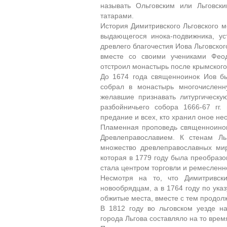
называть Ольговским или Льговс
татарами.
История Димитривского Льговского 
выдающегося инока-подвижника, ус
древлего благочестия Иова Льговског
вместе со своими учениками Фео
отстроил монастырь после крымского
До 1674 года священноинок Иов бы
собрал в монастырь многочисленн
желавшие признавать литургическ
разбойничьего собора 1666-67 гг
предание и всех, кто хранил оное нео
Пламенная проповедь священноинок
Древлеправославием. К стенам Ль
множество древлеправославных мир
которая в 1779 году была преобразо
стала центром торговли и ремесленно
Несмотря на то, что Димитривск
новообрядцам, а в 1764 году по указ
обжитые места, вместе с тем продол
В 1812 году во льговском уезде н
города Льгова составляло на то врем