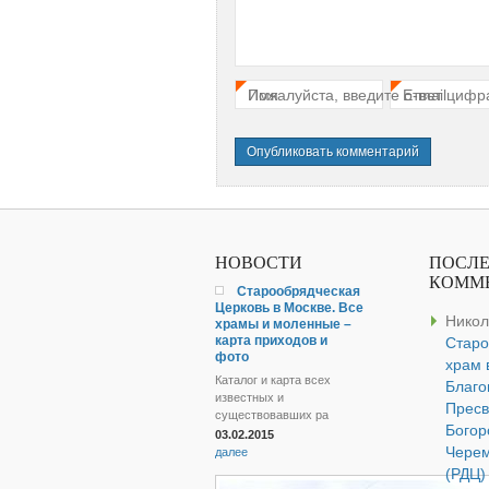
Имя
Пожалуйста, введите ответ цифр
E-mail
*
*
НОВОСТИ
ПОСЛ
КОММ
Старообрядческая
Церковь в Москве. Все
Никол
храмы и моленные –
карта приходов и
Старо
фото
храм 
Каталог и карта всех
Благ
известных и
Пресв
существовавших ра
Богор
03.02.2015
Чере
далее
(РДЦ)