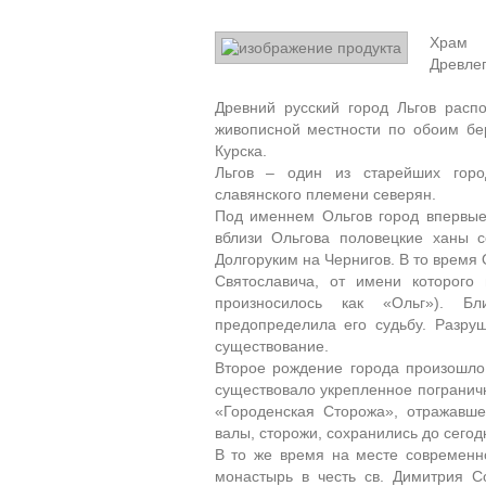
Храм 
Древле
Древний русский город Льгов расп
живописной местности по обоим бер
Курска.
Льгов – один из старейших горо
славянского племени северян.
Под именнем Ольгов город впервые
вблизи Ольгова половецкие ханы 
Долгоруким на Чернигов. В то время
Святославича, от имени которого
произносилось как «Ольг»). Бл
предопределила его судьбу. Разру
существование.
Второе рождение города произошло 
существовало укрепленное погранич
«Городенская Сторожа», отражавше
валы, сторожи, сохранились до сегод
В то же время на месте современн
монастырь в честь св. Димитрия С