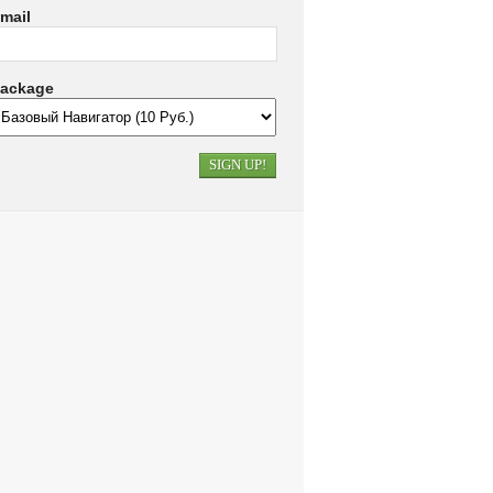
mail
ackage