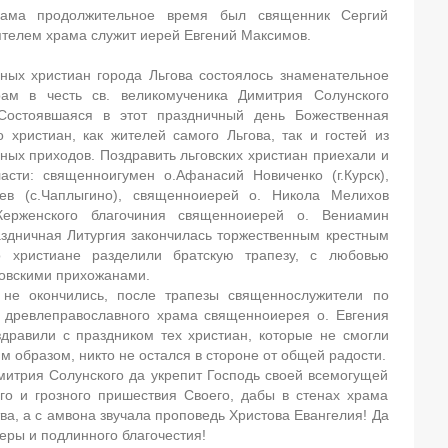
рама продолжительное время был священник Сергий
ятелем храма служит иерей Евгений Максимов.
вных христиан города Льгова состоялось знаменательное
ам в честь св. великомученика Димитрия Солунского
Состоявшаяся в этот праздничный день Божественная
 христиан, как жителей самого Льгова, так и гостей из
ных приходов. Поздравить льговских христиан приехали и
асти: священноигумен о.Афанасий Новиченко (г.Курск),
ев (с.Чаплыгино), священноиерей о. Никола Мелихов
 Керженского благочиния священноиерей о. Вениамин
аздничная Литургия закончилась торжественным крестным
о христиане разделили братскую трапезу, с любовью
овскими прихожанами.
не окончились, после трапезы священнослужители по
о древлеправославного храма священноиерея о. Евгения
дравили с праздником тех христиан, которые не смогли
им образом, никто не остался в стороне от общей радости.
митрия Солунского да укрепит Господь своей всемогущей
го и грозного пришествия Своего, дабы в стенах храма
ва, а с амвона звучала проповедь Христова Евангелия! Да
еры и подлинного благочестия!