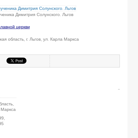
ченика Димитрия Солунского. Льгов
славной церкви
ая область, г. Льгов, ул. Карла Маркса
бласть,
а Маркса
99,
95