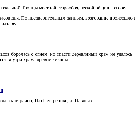
оначальной Троицы местной старообрядческой общины сгорел.
часов дня. По предварительным данным, возгорание произошло 
 алтаре.
сов боролась с огнем, но спасти деревянный храм не удалось.
еся внутри храма древние иконы.
ви
славский район, П/о Пестрецово, д. Павлеиха