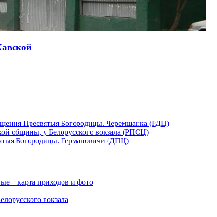
Хавской
ещения Пресвятыя Богородицы. Черемшанка (РДЦ)
кой общины, у Белорусского вокзала (РПСЦ)
ятыя Богородицы. Германовичи (ДПЦ)
ые – карта приходов и фото
елорусского вокзала