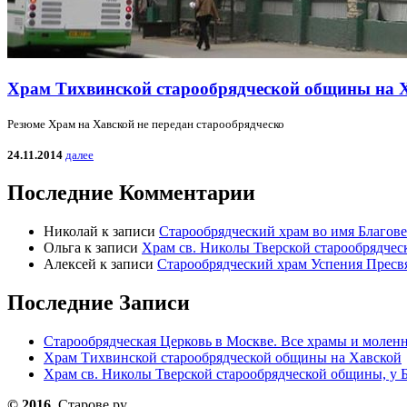
Храм Тихвинской старообрядческой общины на 
Резюме Храм на Хавской не передан старообрядческо
24.11.2014
далее
Последние Комментарии
Николай
к записи
Старообрядческий храм во имя Благов
Ольга
к записи
Храм св. Николы Тверской старообрядчес
Алексей
к записи
Старообрядческий храм Успения Пресв
Последние Записи
Старообрядческая Церковь в Москве. Все храмы и моленн
Храм Тихвинской старообрядческой общины на Хавской
Храм св. Николы Тверской старообрядческой общины, у Б
© 2016
Старове.ру