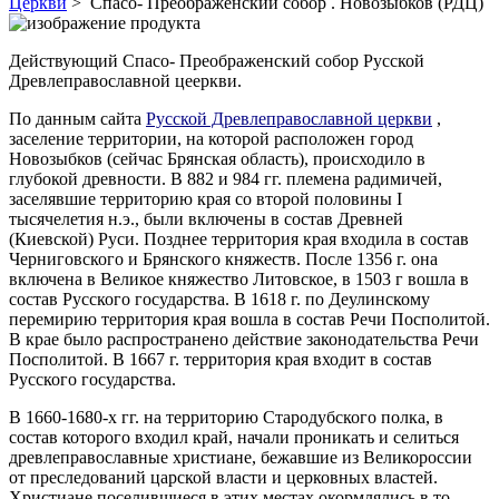
Церкви
> Спасо- Преображенский собор . Новозыбков (РДЦ)
Действующий Спасо- Преображенский собор Русской
Древлеправославной цееркви.
По данным сайта
Русской Древлеправославной церкви
,
заселение территории, на которой расположен город
Новозыбков (сейчас Брянская область), происходило в
глубокой древности. В 882 и 984 гг. племена радимичей,
заселявшие территорию края со второй половины I
тысячелетия н.э., были включены в состав Древней
(Киевской) Руси. Позднее территория края входила в состав
Черниговского и Брянского княжеств. После 1356 г. она
включена в Великое княжество Литовское, в 1503 г вошла в
состав Русского государства. В 1618 г. по Деулинскому
перемирию территория края вошла в состав Речи Посполитой.
В крае было распространено действие законодательства Речи
Посполитой. В 1667 г. территория края входит в состав
Русского государства.
В 1660-1680-х гг. на территорию Стародубского полка, в
состав которого входил край, начали проникать и селиться
древлеправославные христиане, бежавшие из Великороссии
от преследований царской власти и церковных властей.
Христиане поселившиеся в этих местах окормлялись в то