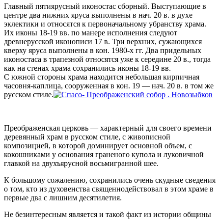
Главный пятиярусный иконостас сборный. Выступающие в
центре два нижних яруса выполнены в нач. 20 в. в духе
эклектики и относятся к первоначальному убранству храма.
Их иконы 18-19 вв. по манере исполнения следуют
древнерусской иконописи 17 в. Три верхних, сужающихся
кверху яруса выполнены в кон. 1980-х гг. Два придельных
иконостаса в трапезной относятся уже к середине 20 в., тогда
как на стенах храма сохранились иконы 18-19 вв.
С южной стороны храма находится небольшая кирпичная
часовня-каплица, сооруженная в кон. 19 — нач. 20 в. в том же
русском стиле.
Преображенская церковь — характерный для своего времени
деревянный храм в русском стиле, с живописной
композицией, в которой доминирует основной объем, с
кокошниками у основания граненого купола и луковичной
главкой на двухъярусной восьмигранной шее.
К большому сожалению, сохранились очень скудные сведения
о том, кто из духовенства священнодействовал в этом храме в
первые два с лишним десятилетия.
Не безинтересным является и такой факт из истории общины