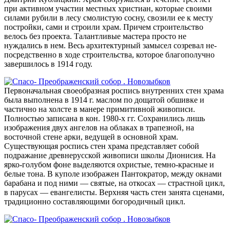
при активном участии местных христиан, которые своими
силами рубили в лесу смолистую сосну, свозили ее к месту
постройки, сами и строили храм. Причем строительство
велось без проекта. Талантливые мастера просто не
нуждались в нем. Весь архитектурный замысел созревал не­
посредственно в ходе строительства, которое благополучно
завершилось в 1914 году.
Первоначальная своеобразная роспись внутренних стен храма
была выполнена в 1914 г. маслом по дощатой обшивке и
частично на холсте в манере примитивной живописи.
Полностью записана в кон. 1980-х гг. Сохранились лишь
изображения двух ангелов на облаках в трапезной, на
восточной стене арки, ведущей в основной храм.
Существующая роспись стен храма представляет собой
подражание древнерусской живописи школы Дионисия. На
ярко-голубом фоне выделяются охристые, темно-красные и
белые тона. В куполе изображен Пантократор, между окнами
барабана и под ними — святые, на откосах — страстной цикл,
в парусах — евангелисты. Верхняя часть стен занята сценами,
традиционно составляющими богородичный цикл.