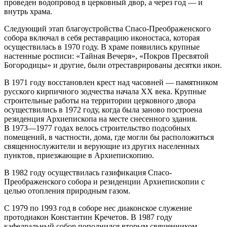
проведен водопровод в церковный двор, а через год — и
внутрь храма.
Следующий этап благоустройства Спасо-Преображенского
собора включал в себя реставрацию иконостаса, которая
осуществилась в 1970 году. В храме появились крупные
настенные росписи: «Тайная Вечеря», «Покров Пресвятой
Богородицы» и другие, были отреставрированы десятки икон.
В 1971 году восстановлен крест над часовней — памятником
русского кирпичного зодчества начала XX века. Крупные
строительные работы на территории церковного двора
осуществились в 1972 году, когда была заново построена
резиденция Архиепископа на месте снесенного здания.
В 1973—1977 годах велось строительство подсобных
помещений, в частности, дома, где могли бы расположиться
священнослужители и верующие из других населенных
пунктов, приезжающие в Архиепископию.
В 1982 году осуществилась газификация Спасо-
Преображенского собора и резиденции Архиепископии с
целью отопления природным газом.
С 1979 по 1993 год в соборе нес диаконское служение
протодиакон Константин Кречетов. В 1987 году
кафедральный собор пополнился вторым священником —