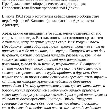
Преображенском соборе разместилась резиденция
Первосвятителя Древлеправославной Церкви.
В июле 1963 года настоятелем кафедрального собора стал
иерей Афанасий Калинин (в последствии Архиепископ
Аристарх).
Храм, каким он выглядел в те годы, очень отличался от его
современного вида. Вот как описывал состояния храма отец
Афанасий, когда впервые увидел его в 1958 году: «
Спасо-
Преображенский собор при моем первом знакомстве с ним не
привлекал к себе ни внешне, ни изнутри. Снаружи весь он был
некрашен, южная и северная паперти развалены, крыша во
многих местах протекала, на ней просматривалась
ржавчина, купола были черные, некрашенные. Внутренние
стены тоже были некрашены, возле икон не было лампад и
молящиеся крепили свечи к грубо прибитым брусьям. Очень
неуклюже были протянуты к стенкам через весь храм тросы-
канаты, на которых крепилось небольшое деревянное
паникадило. На зиму центральная часть храма закрывалась и
богослужения проводились в небольшом зимнем приделе, в
левом переднем углу которого каждый раз перед началом зимы
сбивали из досок временный Алтарь. Зимой Литургии
совершались только в двунадесятые праздники, поскольку
храм был холоден: небольшая печь в зимнем приделе давала