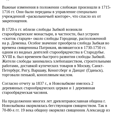
Важные изменения в положении слобожан произошли в 1715-
1716 гг. Они были переданы в управление специально
учрежденной «раскольничьей конторе», что спасло их от
закрепощения.
В 1720-х гг. вблизи слободы Зыбкой возникли
старообрядческие монастыри, в частности, был устроен
«скиток старцев» около слободы Городище, расположенной
на р. Деменка. Особое значение приобрела слобода Зыбкая во
времена священника Патрикия, являвшегося в 1730-1750 гг.
одним из видных деятелей старообрядчества в Стародубье.
XVIII в. был временем быстрого развития слободы Зыбкой.
Жители слободы занимались хлебопашеством, строительными
работами, доставкой купеческих товаров в Москву, Санкт-
Петербург, Ригу, Варшаву, Кенигсберг и Данциг (Гданьск),
торговали пенькой, конопляным маслом.
Согласно отчету за 1837 г., в Новозыбкове имелось 2
деревянных старообрядческих церкви и 1 деревянная
старообрядческая часовня.
На продолжении многих лет древлеправославная община г.
Новозыбкова окормлялась бегствующим священством. Так в
70-80-х гг. 19 века общину окормлял священник Александр из