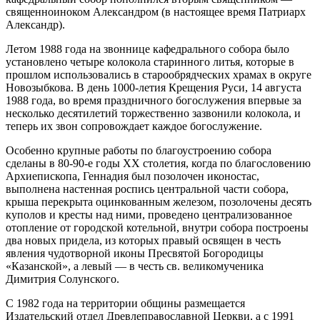
священноиноком Александром (в настоящее время Патриарх
Александр).
Летом 1988 года на звоннице кафедрального собора было
установлено четыре колокола старинного литья, которые в
прошлом использовались в старообрядческих храмах в округе
Новозыбкова. В день 1000-летия Крещения Руси, 14 августа
1988 года, во время праздничного богослужения впервые за
несколько десятилетий торжественно зазвонили колокола, и
теперь их звон сопровождает каждое богослужение.
Особенно крупные работы по благоустроению собора
сделаны в 80-90-е годы ХХ столетия, когда по благословению
Архиепископа, Геннадия был позолочен иконостас,
выполнена настенная роспись центральной части собора,
крыша перекрыта оцинкованным железом, позолочены десять
куполов и кресты над ними, проведено централизованное
отопление от городской котельной, внутри собора построены
два новых придела, из которых правый освящен в честь
явления чудотворной иконы Пресвятой Богородицы
«Казанской», а левый — в честь св. великомученика
Димитрия Солунского.
С 1982 года на территории общины размещается
Издательский отдел Древлеправославной Церкви, а с 1991