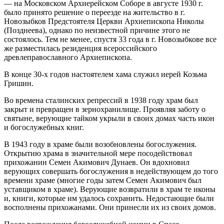
— на Московском Архиерейском Соборе в августе 1930 г.
было принято решение о переезде на жительство в г.
Новозыбков Предстоятеля Церкви Архиепископа Николы
(Позднеева), однако по неизвестной причине этого не
состоялось. Тем не менее, спустя 33 года в г. Новозыбкове все
же разместилась резиденция всероссийского
древлеправославного Архиепископа.
В конце 30-х годов настоятелем хама служил иерей Козьма
Гришин.
Во времена сталинских репрессий в 1938 году храм был
закрыт и превращен в зернохранилище. Проявляя заботу о
святыне, верующие тайком укрыли в своих домах часть икон
и богослужебных книг.
В 1943 году в храме были возобновлены богослужения.
Открытию храма в значительной мере посодействовал
прихожанин Семен Акимович Дунаев. Он вдохновил
верующих совершать богослужения в недействующем до того
времени храме (многие годы затем Семен Акимович был
уставщиком в храме). Верующие возвратили в храм те иконы
и, книги, которые им удалось сохранить. Недостающие были
восполнены прихожанами. Они принесли их из своих домов.