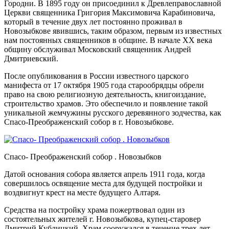
Городни. В 1895 году он присоединил к Древлеправославной
Церкви священника Григория Максимовича Карабиновича,
который в течение двух лет постоянно проживал в
Новозыбкове явившись, таким образом, первым из известных
нам постоянных священников в общине. В начале ХХ века
общину обслуживал Московский священник Андрей
Дмитриевский.
После опубликования в России известного царского
манифеста от 17 октября 1905 года старообрядцы обрели
право на свою религиозную деятельность, книгоиздание,
строительство храмов. Это обеспечило и появление такой
уникальной жемчужины русского деревянного зодчества, как
Спасо-Преображенский собор в г. Новозыбкове.
Спасо- Преображенский собор . Новозыбков
Датой основания собора является апрель 1911 года, когда
совершилось освящение места для будущей постройки и
воздвигнут крест на месте будущего Алтаря.
Средства на постройку храма пожертвовал один из
состоятельных жителей г. Новозыбкова, купец-старовер
Дмитрий Кублицкий. Храм сооружался в течение трех лет