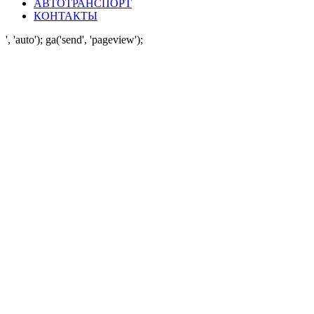
АВТОТРАНСПОРТ
КОНТАКТЫ
', 'auto'); ga('send', 'pageview');