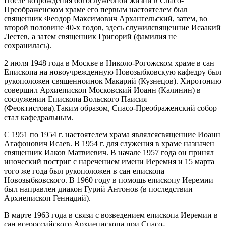
После возрождения богослужебной жизни в Спасо-
Преображенском храме его первым настоятелем был
священник Феодор Максимович Архангельский, затем, во
второй половине 40-х годов, здесь служилсвященние Исаакий
Лестев, а затем священник Григорий (фамилия не
сохранилась).
2 июля 1948 года в Москве в Николо-Рогожском храме в сан
Епископа на новоучрежденную Новозыбковскую кафедру был
рукоположен священноинок Макарий (Кузнецов). Хиротонию
совершил Архиепископ Московский Иоанн (Калинин) в
сослужении Епископа Вольского Паисия
(Феоктистова).Таким образом, Спасо-Преображенский собор
стал кафедральным.
С 1951 по 1954 г. настоятелем храма являлсясвященние Иоанн
Агафонович Исаев. В 1954 г. для служения в храме назначен
священник Иаков Матвиевич. В начале 1957 года он принял
иноческий постриг с наречением имени Иеремия и 15 марта
того же года был рукоположен в сан епископа
Новозыбковского. В 1960 году в помощь епископу Иеремии
был направлен диакон Гурий Антонов (в последствии
Архиепископ Геннадий).
В марте 1963 года в связи с возведением епископа Иеремии в
сан всероссийского Архиепископа при Спасо-