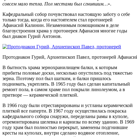
совсем мало тепла. Пол местами был сгнившим…
».
Кафедральный собор почувствовал настоящую заботу о себе
только тогда, когда его настоятелем стал протоиерей
Афанасий Калинин. Незаменимым помощником в деле
благоустроения храма у протоиерея Афанасия многие годы
был диакон Гурий Антонов.
Протодиакон Гурий, Архиепископ Павел, протоиерей Афанаси
В бытность храма зернохранилищем балки, к которым
прибиты половые доски, несколько опустились под тяжестью
зерна. Поэтому пол был шатким, и балки пришлось
поднимать, укреплять. В 1965 году был сделан капитальный
ремонт пола, в самом храме пол покрыли линолеумом, а в
притворе — керамической плиткой.
В 1966 году были отреставрированы и устланы керамической
плиткой все паперти. В 1967 году осуществилась покраска
кафедрального собора снаружи, переделаны рамы в куполе,
отремонтирована шелевка и карнизы по всему зданию. В 1969
году храм был полностью перекрыт, заменены подгнившие
кресты на куполах, внутри сделано водяное отопление,