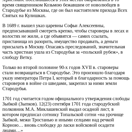
время священником Козьмою бежавшим от новолюбцев в
Стародубье из Москвы, где он был настоятелем прихода Всех
Святых на Кулишках.
В 1689 г. вышел указ царевны Софьи Алексеевны,
предписывавший смотреть крепко, чтобы староверы в лесах и
волостях не жили, а где объявятся — самих ссылать,
пристанища их разорить, имущество продавать, а деньги
присылать в Москву. Опасаясь преследований, значительная
часть христиан ушла из Стародубья за «польский рубеж», в
слободу Ветку.
Только во второй половине 90-х годов XVII в. староверы
стали возвращаться в Стародубье. Это произошло благодаря
указу императора Петра I, который в благодарность за помощь
староверов в войне со шведами, закрепил за ними земли
Стародубья.
1701 год считается годом официального утверждения слободы
Зыбкой (Зыпков). 12(23) сентября 1701 года стародубский
полковник М.А. Миклашевский выдал осадной лист, в
котором предписал сотнику Топальской сотни «на урочище
Зыбкой, межи Тростанью и иными селцами над речкой
Корною… вновь слободку до ласки войсковой осадити
людми…»