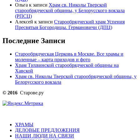
Ольга
к записи
Храм св. Николы Тверской
старообрядческой общины, у Белорусского вокзала
(РПСЦ)
Алексей
к записи
Старообрядческий храм Успения
Пресвятыя Богородицы. Германовичи (ДПЦ)
Последние Записи
Старообрядческая Церковь в Москве. Все храмы и
моленные – карта приходов и фото
Храм Тихвинской старообрядческой общины на
Хавской
Храм св. Николы Тверской старообрядческой общины, у
Белорусского вокзала
© 2016
Старове.ру
ХРАМЫ
ДЕЛОВЫЕ ПРЕДЛОЖЕНИЯ
НАШИ ЛЮДИ НА СВЯЗИ