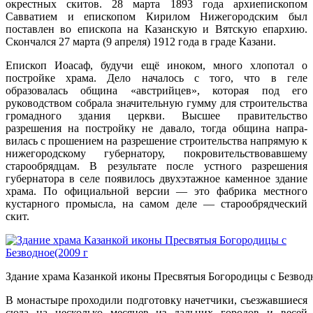
окрестных скитов. 28 марта 1893 года ар­хиепископом
Савватием и епископом Кирилом Ниже­городским был
поставлен во епископа на Казанскую и Вятскую епархию.
Скончался 27 марта (9 апреля) 1912 года в граде Казани.
Епископ Иоасаф, будучи ещё иноком, много хло­потал о
постройке храма. Дело началось с того, что в геле
образовалась община «австрийцев», которая под его
руководством собрала значительную гумму для строитель­ства
громадного здания церкви. Высшее прави­тельство
разрешения на постройку не давало, тогда община напра­
вилась с прошением на разрешение строи­тельства напрямую к
нижегородскому губер­натору, покровитель­ствовавшему
старооб­рядцам. В результате после устного разреше­ния
губернатора в селе появилось двухэтажное каменное здание
храма. По офи­циальной версии — это фабрика местного
кустарного промысла, на самом деле — старообрядческий
скит.
Здание храма Казанкой иконы Пресвятыя Богородицы с Безводн
В монастыре проходили подготовку начетчики, съезжавшиеся
сюда на несколько месяцев из дальних городов и весей