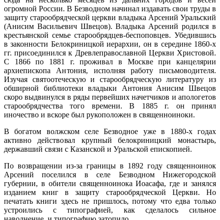
огромной России. В Безводном начи­нал издавать свои труды в
защиту старообрядческой церкви владыка Арсений Уральский
(Анисим Василье­вич Швецов). Владыка Арсений родился в
крестьян­ской семье старообрядцев-беспоповцев. Убедившись
в законности Белокриницкой иерархии, он в середине 1860-х
гг. присоединился к Древлеправославной Церк­ви Христовой.
С 1866 по 1881 г. проживал в Москве при канцелярии
архиепископа Антония, исполняя работу письмоводителя.
Изучая святоотеческую и старообряд­ческую литературу из
обширной библиотеки владыки Антония Анисим Швецов
скоро выдвинулся в ряды первейших начетчиков и апологетов
старообрядчества того времени. В 1885 г. он принял
иночество и вскоре был рукоположен в священноиноки.
В богатом волжском селе Безводное уже в 1880-х годах
активно действовал крупный белокриницкий монастырь,
державший связи с Казанской и Уральской епископией.
По возвращении из-за границы в 1892 году священноинок
Арсений поселился в селе Безводном Нижегородской
губернии, в обители священноинока Иоасафа, где и занялся
изданием книг в защиту старообрядческой Церкви. Но
печатать книги здесь не пришлось, потому что едва только
устроились с типографией, как сделалось сильное
наводнение, и типографию затопило.