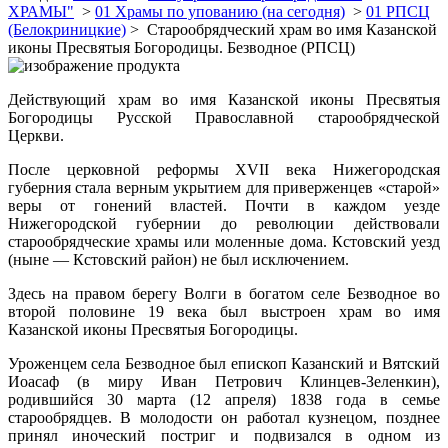
ХРАМЫ"
>
01 Храмы по упованию (на сегодня)
>
01 РПСЦ
(Белокриницкие)
> Старообрядческий храм во имя Казанской
иконы Пресвятыя Богородицы. Безводное (РПСЦ)
Действующий храм во имя Казанской иконы Пресвятыя
Богородицы Русской Православной старообрядческой
Церкви.
После церковной реформы XVII века Нижегородская
губерния стала верным укрытием для приверженцев «старой»
веры от гонений властей. Почти в каждом уезде
Нижегородской губернии до революции действовали
старообрядческие храмы или моленные дома. Кстовский уезд
(ныне — Кстовский район) не был исключением.
Здесь на правом берегу Волги в богатом селе Безводное во
второй половине 19 века был выстроен храм во имя
Казанской иконы Пресвятыя Богородицы.
Уроженцем села Безводное был епископ Казанский и Вятский
Иоасаф (в миру Иван Петрович Клинцев-Зеленкин),
родившийся 30 марта (12 апреля) 1838 года в семье
старообрядцев. В молодости он работал кузне­цом, позднее
принял иноческий постриг и подвизался в одном из