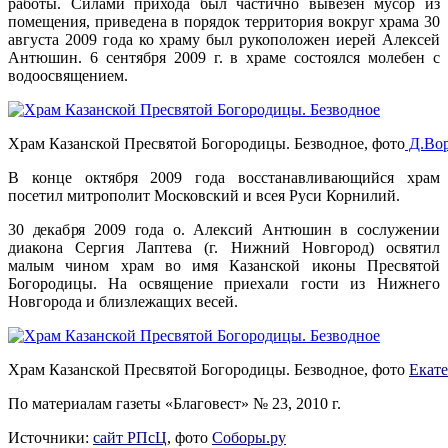
работы. Силами прихода был частично вывезен мусор из
помещения, приведена в порядок территория вокруг храма 30
августа 2009 года ко храму был рукоположен иерей Алексей
Антюшин. 6 сен­тября 2009 г. в храме состоялся молебен с
водоосвя­щением.
Храм Казанской Пресвятой Богородицы. Безводное, фото
Д.Во
В конце октября 2009 года восстанавливающийся храм
посетил митропо­лит Московский и всея Руси Корнилий.
30 декабря 2009 года о. Алексий Антюшин в сослужении
диакона Сергия Лаптева (г. Нижний Нов­город) освятил
малым чином храм во имя Казанской иконы Пресвятой
Богородицы. На освящение приехали гости из Нижнего
Новгорода и близлежащих весей.
Храм Казанской Пресвятой Богородицы. Безводное, фото
Екат
По материалам газеты «Благовест» № 23, 2010 г.
Источники:
сайт РПсЦ
, фото
Соборы.ру