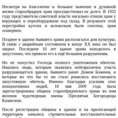
Несмотря на благолепие и большое значение в ду­ховной
жизни старообрядцев храм просуществовал не долго. В 1932
году представители советской власти на­сильно отняли храм у
верующих и переоборудовали под склад. В результате этой
перестройки купола и колокольня были снесены, храм
осквернен.
Позднее в здании бывшего храма распо­лагался дом культуры.
В связи с аварийным со­стоянием в конце XX века он был
закрыт. Последние 10 лет здание храма находи­лось в
запустении, что привело его к ещё боль­шим разрушениям.
Но не попустил Господь полного уничто­жения обители.
Нашлись люди, которым оказалась не­безразлична участь
разрушающегося здания, бывшего ранее Домом Божиим, и
которые во что бы то ни стало решились восстановить
запустевшую обитель. Именно благодаря усилиям этих
инициативных людей, 18 мая 2009 года была
зарегистрирована община старообрядческого храма во имя
явления чудотворныя иконы Пресвятыя Богородицы
Казанския.
После регистрации общины в здании и на прилегающей
территории начались стремительные восстановительные