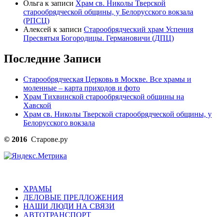
Ольга
к записи
Храм св. Николы Тверской
старообрядческой общины, у Белорусского вокзала
(РПСЦ)
Алексей
к записи
Старообрядческий храм Успения
Пресвятыя Богородицы. Германовичи (ДПЦ)
Последние Записи
Старообрядческая Церковь в Москве. Все храмы и
моленные – карта приходов и фото
Храм Тихвинской старообрядческой общины на
Хавской
Храм св. Николы Тверской старообрядческой общины, у
Белорусского вокзала
© 2016
Старове.ру
ХРАМЫ
ДЕЛОВЫЕ ПРЕДЛОЖЕНИЯ
НАШИ ЛЮДИ НА СВЯЗИ
АВТОТРАНСПОРТ