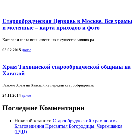
Старообрядческая Церковь в Москве. Все храмы
и моленные – карта приходов и фото
Каталог и карта всех известных и существовавших ра
03.02.2015
далее
Храм Тихвинской старообрядческой общины на
Хавской
Резюме Храм на Хавской не передан старообрядческо
24.11.2014
далее
Последние Комментарии
Николай
к записи
Старообрядческий храм во имя
Благовещения Пресвятыя Богородицы. Черемшанка
(РДЦ)