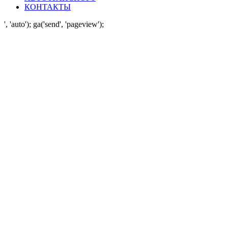
КОНТАКТЫ
', 'auto'); ga('send', 'pageview');