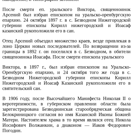
После смерти еп. уральского Виктора, священноинок
Арсений был избран епископом на уральско-оренбургскую
епархию. 24 октября 1897 г. в с. Безводном Нижегородской
губернии епископы Кирилл нижегородский и Иоасаф
казанский рукоположили его в сан.
Отец Арсений объездил множество краев, везде привлекая в
лоно Церкви новых последователей. По возвращении из-за
границы в 1892 г. он поселился в с. Безводном, в обители
священоинока Иоасафа. После смерти епископа уральского
Виктора, в 1897 г., был избран епископом на Уральско-
Оренбургскую епархию, и 24 октября того же года в с.
Безводном Нижегородской губернии епископы Кирилл
Нижегородский и Иоасаф Казанский рукоположили его в
святительский сан.
В 1906 году, после Высочайшего Манифеста Ни­колая II о
веротерпимости, в губернском правлении области была
зарегистрирована Безводнинская старо­обрядческая община
Белокриницкого согласия во имя Казанской Иконы Божией
Матери. Настоятелем храма в то время являлся отец Никола
Иосифович Волжанкин, а диаконом — Иаков Федорович
Погодин.