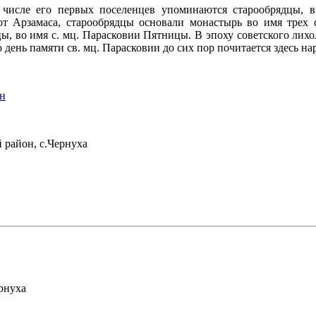
числе его первых поселенцев упоминаются старообрядцы, в
 от Арзамаса, старообрядцы основали монастырь во имя трех 
цы, во имя с. мц. Парасковии Пятницы. В эпоху советского лих
день памяти св. мц. Парасковии до сих пор почитается здесь на
н
 район, с.Чернуха
рнуха