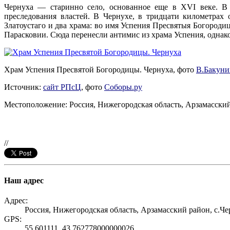
Чернуха — старинно село, основанное еще в XVI веке. В 
преследования властей. В Чернухе, в тридцати километрах
Златоустаго и два храма: во имя Успения Пресвятыя Богороди
Парасковии. Сюда перенесли антимис из храма Успения, однако 
Храм Успения Пресвятой Богородицы. Чернуха, фото
В.Бакуни
Источник:
сайт РПсЦ
, фото
Соборы.ру
Местоположение: Россия, Нижегородская область, Арзамасский
//
Наш адрес
Адрес:
Россия, Нижегородская область, Арзамасский район, с.Че
GPS:
55.601111, 43.762778000000026