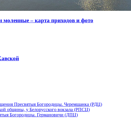
и моленные – карта приходов и фото
Хавской
ещения Пресвятыя Богородицы. Черемшанка (РДЦ)
кой общины, у Белорусского вокзала (РПСЦ)
ятыя Богородицы. Германовичи (ДПЦ)