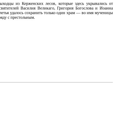
ыходцы из Керженских лесов, которые здесь укрывались от
святителей Василия Великаго, Григория Богослова и Иоанна
олетья удалось сохранить только один храм — во имя мученицы
ряду с престольным.