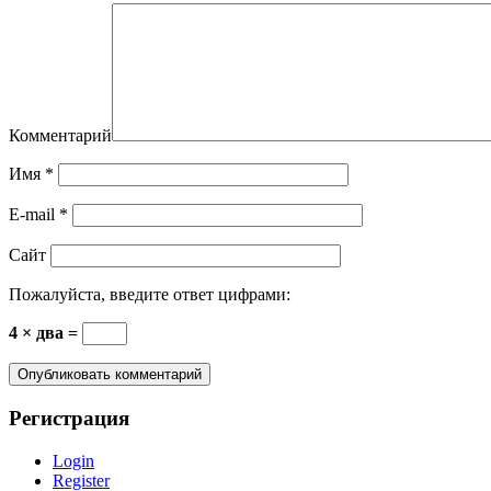
Комментарий
Имя
*
E-mail
*
Сайт
Пожалуйста, введите ответ цифрами:
4 × два =
Регистрация
Login
Register