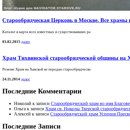
Старообрядческая Церковь в Москве. Все храмы 
Каталог и карта всех известных и существовавших ра
03.02.2015
далее
Храм Тихвинской старообрядческой общины на 
Резюме Храм на Хавской не передан старообрядческо
24.11.2014
далее
Последние Комментарии
Николай
к записи
Старообрядческий храм во имя Благов
Ольга
к записи
Храм св. Николы Тверской старообрядчес
Алексей
к записи
Старообрядческий храм Успения Пресв
Последние Записи