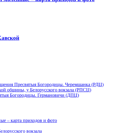
Хавской
ещения Пресвятыя Богородицы. Черемшанка (РДЦ)
кой общины, у Белорусского вокзала (РПСЦ)
ятыя Богородицы. Германовичи (ДПЦ)
ые – карта приходов и фото
елорусского вокзала