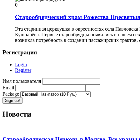
0
Старообрядческий храм Рожества Пресвятыя
Эта старинная церквушка в окрестностях села Павловска 
Кушнарёва. Первые старообрядцы появились в нашем севе
возникла потребность в создании пассажирских трактов
Регистрация
Login
Register
Имя пользователя
Email
Package
Новости
Старообрядческая Церковь в Москве. Все храмы 