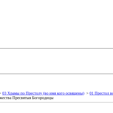
>
03 Храмы по Престолу (во имя кого освящены)
>
01 Престол в
ожества Пресвятыя Богородицы