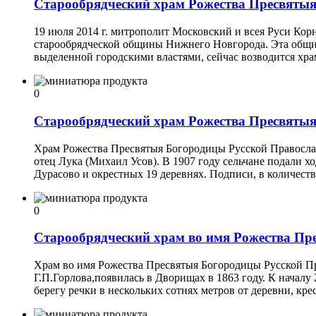
Старообрядческий храм Рожества Пресвяты
19 июля 2014 г. митрополит Московский и всея Руси К
старообрядческой общины Нижнего Новгорода. Эта община
выделенной городскими властями, сейчас возводится хра
0
Старообрядческий храм Рожества Пресвятыя
Храм Рожества Пресвятыя Богородицы Русской Православ
отец Лука (Михаил Усов). В 1907 году сельчане подали 
Дурасово и окрестных 19 деревнях. Подписи, в количест
0
Старообрядческий храм во имя Рожества Пр
Храм во имя Рожества Пресвятыя Богородицы Русской Пр
Г.П.Горлова,появилась в Дворищах в 1863 году. К началу
берегу речки в нескольких сотнях метров от деревни, кре