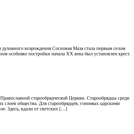
 духовного возрождения Сосновая Маза стала первым селом
ном особняке постройки начала XX века был установлен крест.
 Православной старообрядческой Церкви. Старообрядцы среди
х слоев общества. Для старообрядцев, гонимых царскими
е. Здесь, вдали от светских […]