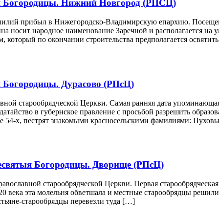
я Богородицы. Нижний Новгород (РПСЦ)
орнилий прибыл в Нижегородско-Владимирскую епархию. Посеще
 носит народное наименование Заречной и располагается на ул.
м, который по окончании строительства предполагается освятить
 Богородицы. Дурасово (РПсЦ)
ной старообрядческой Церкви. Самая ранняя дата упоминающая
ходатайство в губернское правление с просьбой разрешить обра
ве 54-х, пестрят знакомыми красносельскими фамилиями: Пуховы
есвятыя Богородицы. Дворище (РПсЦ)
авославной старообрядческой Церкви. Первая старообрядческа
 20 века эта молельня обветшала и местные старообрядцы решили 
стьяне-старообрядцы перевезли туда […]