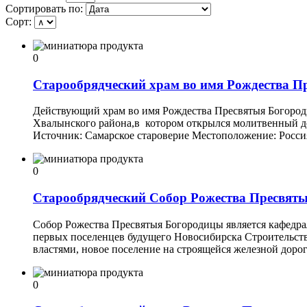
Сортировать по:
Сорт:
0
Старообрядческий храм во имя Рождества П
Действующий храм во имя Рождества Пресвятыя Богороди
Хвалынского района,в котором открылся молитвенный дом
Источник: Самарское староверие Местоположение: Россия
0
Старообрядческий Собор Рожества Пресвяты
Собор Рожества Пресвятыя Богородицы является кафедр
первых поселенцев будущего Новосибирска Строительств
властями, новое поселение на строящейся железной дорог
0