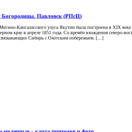
 Богородицы. Павловск (РПсЦ)
Мегино-Кангаласского улуса Якутии была построена в XIX веке 
рном крае в апреле 1851 года. Со времён вхождения северо-вос
, связывающих Сибирь с Охотским побережьем. […]
и моленные – карта приходов и фото