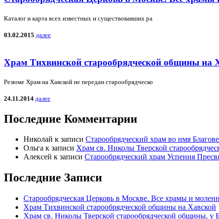
Каталог и карта всех известных и существовавших ра
03.02.2015
далее
Храм Тихвинской старообрядческой общины на 
Резюме Храм на Хавской не передан старообрядческо
24.11.2014
далее
Последние Комментарии
Николай
к записи
Старообрядческий храм во имя Благов
Ольга
к записи
Храм св. Николы Тверской старообрядчес
Алексей
к записи
Старообрядческий храм Успения Пресв
Последние Записи
Старообрядческая Церковь в Москве. Все храмы и моленн
Храм Тихвинской старообрядческой общины на Хавской
Храм св. Николы Тверской старообрядческой общины, у Б