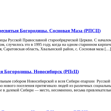
ресвятыя Богородицы. Сосновая Маза (РПСЦ)
цы Русской Православной старообрядческой Церкви. С началом
, случилось это в 1995 году, когда на одном старинном кирпич
, Саратовская область, Хвалынский район, с. Сосновая маза […]
я Богородицы. Новосибирск (РПсЦ)
альным собором Новосибирской и всея Сибири епархии Русской
о нового поселения притягивало людей из различных социальны
е в далекой Сибири — место, несомненно, весьма привлекательно