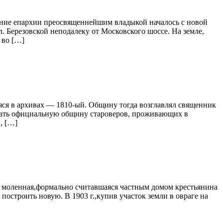
ние епархии преосвященнейшим владыкой началось с новой
 Березовской неподалеку от Московского шоссе. На земле,
 во […]
ся в архивах — 1810-ый. Общину тогда возглавлял священник
зовать официальную общину староверов, проживающих в
, […]
я моленная,формально считавшаяся частным домом крестьянина
построить новую. В 1903 г.,купив участок земли в овраге на