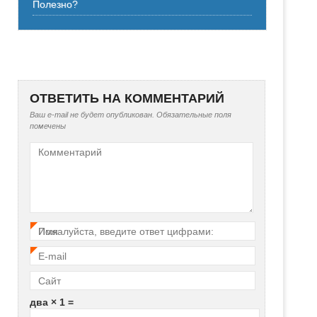
Полезно?
ОТВЕТИТЬ НА КОММЕНТАРИЙ
Ваш e-mail не будет опубликован.
Обязательные поля
помечены
Комментарий
Имя
Пожалуйста, введите ответ цифрами:
*
E-mail
*
Сайт
два × 1 =