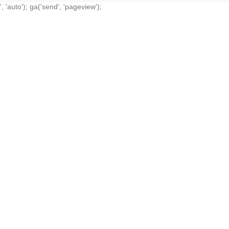
', 'auto'); ga('send', 'pageview');