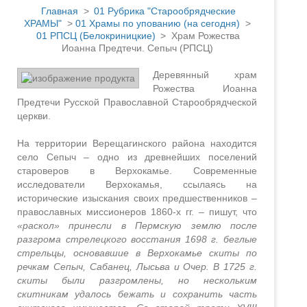
Главная
>
01 Рубрика "Старообрядческие
ХРАМЫ"
>
01 Храмы по упованию (на сегодня)
>
01 РПСЦ (Белокриницкие)
> Храм Рожества
Иоанна Предтечи. Сепыч (РПСЦ)
Деревянный храм
Рожества Иоанна
Предтечи Русской Православной Старообрядческой
церкви.
На территории Верещагинского района находится
село Сепыч – одно из древнейших поселений
староверов в Верхокамье. Современные
исследователи Верхокамья, ссылаясь на
исторические изыскания своих предшественников –
православных миссионеров 1860-х гг. – пишут, что
«раскол» принесли в Пермскую землю после
разгрома стрелецкого восстания 1698 г. беглые
стрельцы, основавшие в Верхокамье скиты по
речкам Сепыч, Сабанец, Лысьва и Очер. В 1725 г.
скиты были разгромлены, но нескольким
скитникам удалось бежать и сохранить часть