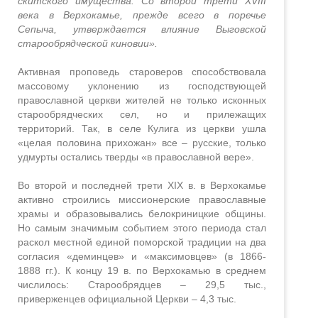
скитского имущества. Со второй трети XVIII
века в Верхокамье, прежде всего в поречье
Сепыча, утверждается влияние Выговской
старообрядческой киновии».
Активная проповедь староверов способствовала
массовому уклонению из господствующей
православной церкви жителей не только исконных
старообрядческих сел, но и прилежащих
территорий. Так, в селе Кулига из церкви ушла
«целая половина прихожан» все – русские, только
удмурты остались тверды «в православной вере».
Во второй и последней трети XIX в. в Верхокамье
активно строились миссионерские православные
храмы и образовывались белокриницкие общины.
Но самым значимым событием этого периода стал
раскол местной единой поморской традиции на два
согласия «деминцев» и «максимовцев» (в 1866-
1888 гг.). К концу 19 в. по Верхокамью в среднем
числилось: Старообрядцев – 29,5 тыс.,
приверженцев официальной Церкви – 4,3 тыс.