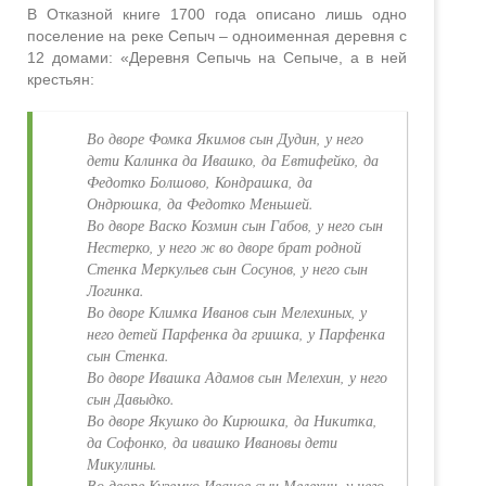
В Отказной книге 1700 года описано лишь одно
поселение на реке Сепыч – одноименная деревня с
12 домами: «Деревня Сепычь на Сепыче, а в ней
крестьян:
Во дворе Фомка Якимов сын Дудин, у него
дети Калинка да Ивашко, да Евтифейко, да
Федотко Болшово, Кондрашка, да
Ондрюшка, да Федотко Меньшей.
Во дворе Васко Козмин сын Габов, у него сын
Нестерко, у него ж во дворе брат родной
Стенка Меркульев сын Сосунов, у него сын
Логинка.
Во дворе Климка Иванов сын Мелехиных, у
него детей Парфенка да гришка, у Парфенка
сын Стенка.
Во дворе Ивашка Адамов сын Мелехин, у него
сын Давыдко.
Во дворе Якушко до Кирюшка, да Никитка,
да Софонко, да ивашко Ивановы дети
Микулины.
Во дворе Куземко Иванов сын Мелехин, у него