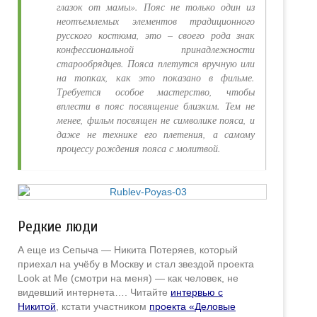
глазок от мамы». Пояс не только один из
неотъемлемых элементов традиционного
русского костюма, это – своего рода знак
конфессиональной принадлежности
старообрядцев. Пояса плетутся вручную или
на топках, как это показано в фильме.
Требуется особое мастерство, чтобы
вплести в пояс посвящение близким. Тем не
менее, фильм посвящен не символике пояса, и
даже не технике его плетения, а самому
процессу рождения пояса с молитвой.
Редкие люди
А еще из Сепыча — Никита Потеряев, который
приехал на учёбу в Москву и стал звездой проекта
Look at Me (смотри на меня) — как человек, не
видевший интернета…. Читайте
интервью с
Никитой
, кстати участником
проекта «Деловые