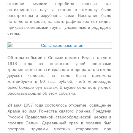
отчаяния мужики перебили красных как
антихристовых слуг, а вскоре в отместку были
расстреляны и изрублены сами. Восстание было
потоплено в крови, на фотографиях тех лет видны
прикрытые мешками трупы, уложенные в ряд вдоль
стены.
Об этом событии в Сепыче помнят. Ведь в августе
1918 года за несколько дней жертвами
крестьянского гнева и красного террора стали около
двухсот человек, на село была наложена
контрибуция в 50 тыс. рублей, чтоб «неповадно
было больше бунтовать». В музее села есть уголок,
рассказывающий об этом событии.
24 мая 1997 года состоялось открытие, освящение
Храма во имя Рожества святого Иоанна Предтечи
Русской Православной старообрядческой церкви в
поселке Сепыч. Деревянный храм в поселке был
построен трудами местных староверов при