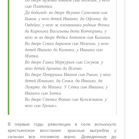
сын Платонка.
Да бобылей: во дворе Якушко Самсонов сын
Быков, у него детей Ивашко, да Офонка, да
Овдейко, у него ж племянники родные Фочка
да Кирюшка Васильевы дети Кончюрины, у
него ж во дворе Федка Антонов сын Калинин.
Во дворе Сенка Аврамов сые Мелехин, у него
детей Ивашко да Калинка, у Ивашки сын
Митка.
Во дворе Ганка Меркурьев сын Сосунов, у
него детей Архипко да Исачко.
Во дворе Петрушка Иванов сын Ракин, у него
детей Игнашко, да Сенка, да Ивашко, да
Лазарко, да Мишка. У Сенки сын Ивашка, у
Ивашки сын Зотка.
Во дворе Стенка Фомин сын Кулижников, у
него сын Трошк».
В первые годы революции в селе вспыхнуло
крестьянское восстание: красные выгребли у
сельчан все посевное зерно. Доведенные до