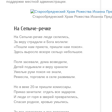
поддержке местной администрации.
Старообрядческий Храм Рожества Иоанна Пред
На Сепыче-речке
На Сепыче-речке люди селились,
За веру страдали и Бога молили:
«Пошли нам приюта, пришли нам покоя».
Здесь выросло вскоре сельцо небольшое.
Поля засевали, дома возводили,
Детей подымали и веру хранили
Умелые руки покоя не знали,
Ремесла, торговлю в селе развивали.
Но в веке 20-м пришли комиссары.
Приказ зачитали: отдать все задаром.
И люди от горя в зверей превратились,
Спасая родное, кровью умылись.
За все заплатили и все пережили.