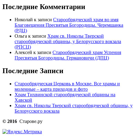
Последние Комментарии
Николай
к записи
Старообрядческий храм во имя
Благовещения Пресвятыя Богородицы. Черемшанка
(РДЦ)
Ольга
к записи
Храм св. Николы Тверской
старообрядческой общины, у Белорусского вокзала
(РПСЦ)
Алексей
к записи
Старообрядческий храм Успения
Пресвятыя Богородицы. Германовичи (ДПЦ)
Последние Записи
Старообрядческая Церковь в Москве. Все храмы и
моленные – карта приходов и фото
Храм Тихвинской старообрядческой общины на
Хавской
Храм св. Николы Тверской старообрядческой общины, у
Белорусского вокзала
© 2016
Старове.ру