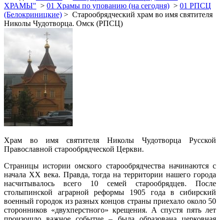
ХРАМЫ"
>
01 Храмы по упованию (на сегодня)
>
01 РПСЦ
(Белокриницкие)
> Старообрядческий храм во имя святителя
Николы Чудотворца. Омск (РПСЦ)
Храм во имя святителя Николы Чудотворца Русской
Православной старообрядческой Церкви.
Страницы истории омского старообрядчества начинаются с
начала ХХ века. Правда, тогда на территории нашего города
насчитывалось всего 10 семей старообрядцев. После
столыпинской аграрной реформы 1905 года в сибирский
военный городок из разных концов страны приехало около 50
сторонников «двухперстного» крещения. А спустя пять лет
произошло важное событие – была образована церковная