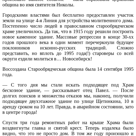
община во имя святителя Николы.
Городскими властями был бесплатно предоставлен участок
земли на улице 4-я Линия для устройства молитвенного дома.
Постепенно число людей в православном старообрядческом
храме увеличилось. Да так, что в 1915 году решили построить
новое каменное здание. Массовые репрессии в конце 30-хх
годов прошлого века в один момент перечеркнули будущее
поклонников исконно-русских традиций. Сложно
представить, но вплоть до 1995 года(!) староверы со всей
округи ездили молиться в… Новосибирск!
Воссоздана Старообрядческая община была 14 сентября 1995
года.
— С того дня мы стали искать подходящее под Храм
бесхозное здание, — рассказывает отец Павел. — После
долгих поисков и множества отказов мы, наконец, получили
подходящее двухэтажное здание по улице Щетинкина, 10 в
аренду сроком на 10 лет. Правда, в аварийном состоянии, зато
в центре города!
Спустя три года ремонтных работ на крыше Храма были
воздвигнуты главка и святой крест. Теперь издалека было
видно, что это не просто дом. В том же году произошло и