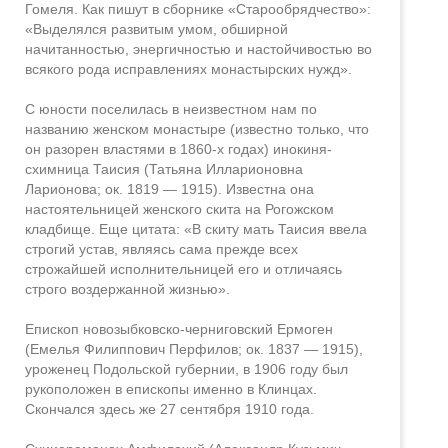
Гомеля. Как пишут в сборнике «Старообрядчество»:
«Выделялся развитым умом, обширной
начитанностью, энергичностью и настойчивостью во
всякого рода исправлениях монастырских нужд».
С юности поселилась в неизвестном нам по
названию женском монастыре (известно только, что
он разорен властями в 1860-х годах) инокиня-
схимница Таисия (Татьяна Илларионовна
Ларионова; ок. 1819 — 1915). Известна она
настоятельницей женского скита на Рогожском
кладбище. Еще цитата: «В скиту мать Таисия ввела
строгий устав, являясь сама прежде всех
строжайшей исполнительницей его и отличаясь
строго воздержанной жизнью».
Епископ новозыбковско-черниговский Ермоген
(Емелья Филиппович Перфилов; ок. 1837 — 1915),
уроженец Подольской губернии, в 1906 году был
рукоположен в епископы именно в Клинцах.
Скончался здесь же 27 сентября 1910 года.