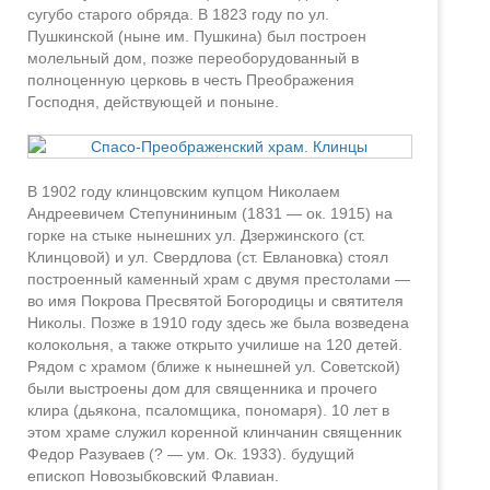
сугубо старого обряда. В 1823 году по ул.
Пушкинской (ныне им. Пушкина) был построен
молельный дом, позже переоборудованный в
полноценную церковь в честь Преображения
Господня, действующей и поныне.
В 1902 году клинцовским купцом Николаем
Андреевичем Степунининым (1831 — ок. 1915) на
горке на стыке нынешних ул. Дзержинского (ст.
Клинцовой) и ул. Свердлова (ст. Евлановка) стоял
построенный каменный храм с двумя престолами —
во имя Покрова Пресвятой Богородицы и святителя
Николы. Позже в 1910 году здесь же была возведена
колокольня, а также открыто училише на 120 детей.
Рядом с храмом (ближе к нынешней ул. Советской)
были выстроены дом для священника и прочего
клира (дьякона, псаломщика, пономаря). 10 лет в
этом храме служил коренной клинчанин священник
Федор Разуваев (? — ум. Ок. 1933). будущий
епископ Новозыбковский Флавиан.