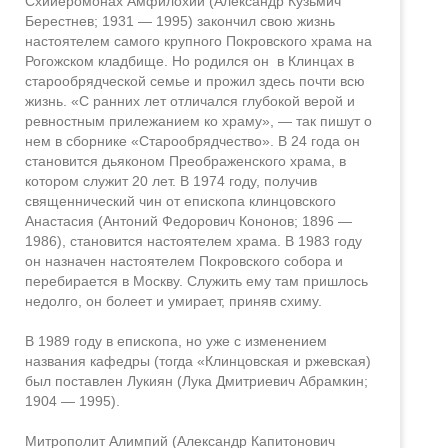
Схииеромонах Амфилохий (Александр Кузьмич
Берестнев; 1931 — 1995) закончил свою жизнь
настоятелем самого крупного Покровского храма на
Рогожском кладбище. Но родился он в Клинцах в
старообрядческой семье и прожил здесь почти всю
жизнь. «С ранних лет отличался глубокой верой и
ревностным прилежанием ко храму», — так пишут о
нем в сборнике «Старообрядчество». В 24 года он
становится дьяконом Преображенского храма, в
котором служит 20 лет. В 1974 году, получив
священнический чин от епископа клинцовского
Анастасия (Антоний Федорович Кононов; 1896 —
1986), становится настоятелем храма. В 1983 году
он назначен настоятелем Покровского собора и
перебирается в Москву. Служить ему там пришлось
недолго, он болеет и умирает, приняв схиму.
В 1989 году в епископа, но уже с изменением
названия кафедры (тогда «Клинцовская и ржевская)
был поставлен Лукиян (Лука Дмитриевич Абрамкин;
1904 — 1995).
Митрополит Алимпий (Александр Капитонович