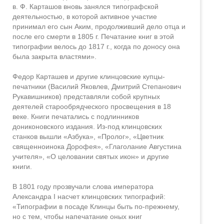
в. Ф. Карташов вновь занялся типографской
деятельностью, в которой активное участие
принимал его сын Аким, продолживший дело отца и
после его смерти в 1805 г. Печатание книг в этой
типографии велось до 1817 г., когда по доносу она
была закрыта властями».
Федор Карташев и другие клинцовские купцы-
печатники (Василий Яковлев, Дмитрий Степанович
Рукавишников) представляли собой крупных
деятелей старообрядческого просвещения в 18
веке. Книги печатались с подлинников
дониконовского издания. Из-под клинцовских
станков вышли «Азбука», «Пролог», «Цветник
священноинока Дорофея», «Глаголание Августина
учителя», «О целовании святых икон» и другие
книги.
В 1801 году прозвучали слова императора
Александра I насчет клинцовских типографий:
«Типографии в посаде Клинцы быть по-прежнему,
но с тем, чтобы напечатание оных книг