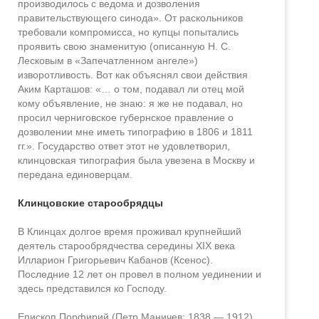
производилось с ведома и дозволения
правительствующего синода». От раскольников
требовали компромисса, но купцы попытались
проявить свою знаменитую (описанную Н. С.
Лесковым в «Запечатленном ангеле»)
изворотливость. Вот как объяснял свои действия
Аким Карташов: «… о том, подавал ли отец мой
кому объявление, не знаю: я же не подавал, но
просил черниговское губернское правление о
дозволении мне иметь типографию в 1806 и 1811
гг.». Государство ответ этот не удовлетворил,
клинцовская типография была увезена в Москву и
передана единоверцам.
Клинцовские старообрядцы
В Клинцах долгое время проживал крупнейший
деятель старообрядчества середины XIX века
Илларион Григорьевич Кабанов (Ксенос).
Последние 12 лет он провел в полном уединении и
здесь представился ко Господу.
Епископ Порфирий (Петр Маничев; 1838 — 1912)