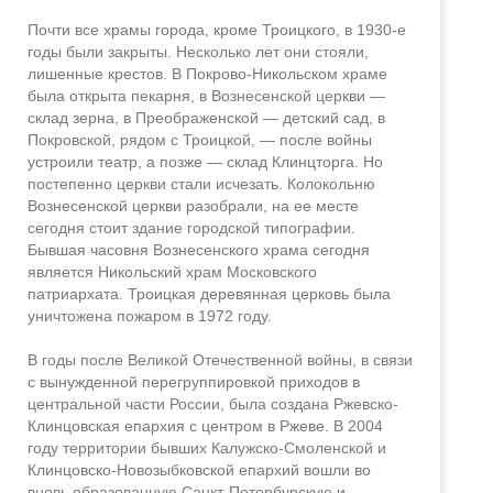
Почти все храмы города, кроме Троицкого, в 1930-е
годы были закрыты. Несколько лет они стояли,
лишенные крестов. В Покрово-Никольском храме
была открыта пекарня, в Вознесенской церкви —
склад зерна, в Преображенской — детский сад, в
Покровской, рядом с Троицкой, — после войны
устроили театр, а позже — склад Клинцторга. Но
постепенно церкви стали исчезать. Колокольню
Вознесенской церкви разобрали, на ее месте
сегодня стоит здание городской типографии.
Бывшая часовня Вознесенского храма сегодня
является Никольский храм Московского
патриархата. Троицкая деревянная церковь была
уничтожена пожаром в 1972 году.
В годы после Великой Отечественной войны, в связи
с вынужденной перегруппировкой приходов в
центральной части России, была создана Ржевско-
Клинцовская епархия с центром в Ржеве. В 2004
году территории бывших Калужско-Смоленской и
Клинцовско-Новозыбковской епархий вошли во
вновь образованную Санкт-Петербурскую и