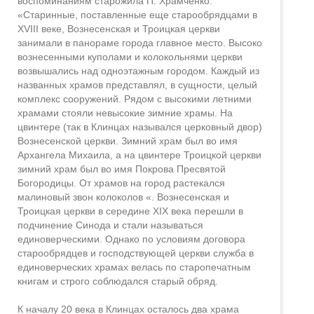
воспоминаниям старожила П. Храмченко:
«Старинные, поставленные еще старообрядцами в
XVIII веке, Вознесенская и Троицкая церкви
занимали в панораме города главное место. Высоко
вознесенными куполами и колокольнями церкви
возвышались над одноэтажным городом. Каждый из
названных храмов представлял, в сущности, целый
комплекс сооружений. Рядом с высокими летними
храмами стояли невысокие зимние храмы. На
цвинтере (так в Клинцах назывался церковный двор)
Вознесенской церкви. Зимний храм был во имя
Архангела Михаила, а на цвинтере Троицкой церкви
зимний храм был во имя Покрова Пресвятой
Богородицы. От храмов на город растекался
малиновый звон колоколов «. Вознесенская и
Троицкая церкви в середине XIX века перешли в
подчинение Синода и стали называться
единоверческими. Однако по условиям договора
старообрядцев и господствующей церкви служба в
единоверческих храмах велась по старопечатным
книгам и строго соблюдался старый обряд.
К началу 20 века в Клинцах осталось два храма