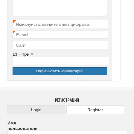
Имя
Пожалуйста, введите ответ цифрами:
*
E-mail
*
Сайт
13 − три =
РЕГИСТРАЦИЯ
Login
Register
Имя
пользователя