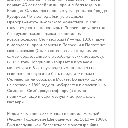
первые 45 лет своей жизни прожил безвыездно в
Клинцах. Служил доверенным у купца-старообрядца
Кубарева. Четыре года был уставщиком
Преображенско-Никольского монастыря. В 1883
году поступает в монастырь в Полосе, где через год
был рукоположен в дьяконы епископом
новозыбковским Селивестром (? — ум. 1906) также
в молодости проживавшем в Полосе, и в Полосе же
скончавшемся (Селивестра называют одним из
самых образованных старообрядческих иерархов).
В 1894 году Порфирий избирается игуменом
монастыря и 6 лет руководит им, параллельно
выполняя послушание быть представителем еп.
Селивестра на соборах в Москве. Во время одной
из поездок в 1899 году он избирается в епископы на
Самарско-Симбирскую кафедру (затем он
принимает еще и саратовскую и астраханскую
кафедры).
Родом из клинцовских мещан и епископ Аркадий
(Андрей Родионович Шапошников; ок. 1810 — 1868).
Был послушником Лаврентьева монастыря близ