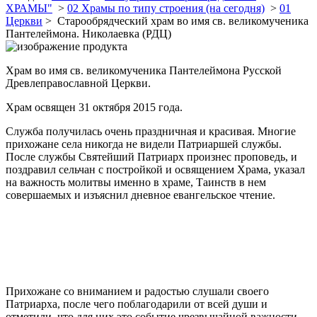
ХРАМЫ"
>
02 Храмы по типу строения (на сегодня)
>
01
Церкви
> Старообрядческий храм во имя св. великомученика
Пантелеймона. Николаевка (РДЦ)
Храм во имя св. великомученика Пантелеймона Русской
Древлеправославной Церкви.
Храм освящен 31 октября 2015 года.
Служба получилась очень праздничная и красивая. Многие
прихожане села никогда не видели Патриаршей службы.
После службы Святейший Патриарх произнес проповедь, и
поздравил сельчан с постройкой и освящением Храма, указал
на важность молитвы именно в храме, Таинств в нем
совершаемых и изъяснил дневное евангельское чтение.
Прихожане со вниманием и радостью слушали своего
Патриарха, после чего поблагодарили от всей души и
отметили, что для них это событие чрезвычайной важности,