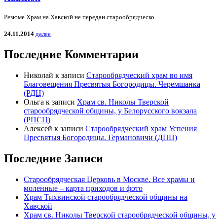
Резюме Храм на Хавской не передан старообрядческо
24.11.2014
далее
Последние Комментарии
Николай
к записи
Старообрядческий храм во имя
Благовещения Пресвятыя Богородицы. Черемшанка
(РДЦ)
Ольга
к записи
Храм св. Николы Тверской
старообрядческой общины, у Белорусского вокзала
(РПСЦ)
Алексей
к записи
Старообрядческий храм Успения
Пресвятыя Богородицы. Германовичи (ДПЦ)
Последние Записи
Старообрядческая Церковь в Москве. Все храмы и
моленные – карта приходов и фото
Храм Тихвинской старообрядческой общины на
Хавской
Храм св. Николы Тверской старообрядческой общины, у