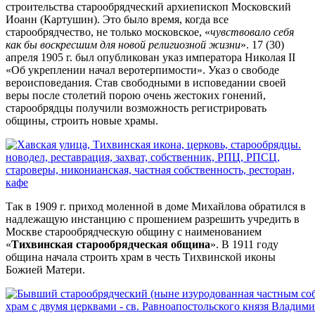
строительства старообрядческий архиепископ Московский
Иоанн (Картушин). Это было время, когда все
старообрядчество, не только московское, «
чувствовало себя
как бы воскресшим для новой религиозной жизни
». 17 (30)
апреля 1905 г. был опубликован указ императора Николая II
«Об укреплении начал веротерпимости». Указ о свободе
вероисповедания. Став свободными в исповедании своей
веры после столетий порою очень жестоких гонений,
старообрядцы получили возможность регистрировать
общины, строить новые храмы.
Так в 1909 г. приход моленной в доме Михайлова обратился в
надлежащую инстанцию с прошением разрешить учредить в
Москве старообрядческую общину с наименованием
«
Тихвинская старообрядческая община
». В 1911 году
община начала строить храм в честь Тихвинской иконы
Божией Матери.