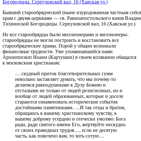
Бывший старообрядческий (ныне изуродованная частным соб
храм с двумя церквами — св. Равноапостольского князя Влади
Тихвинской Богородицы. Серпуховской вал, 16 (Хавская ул.)
Не все старообрядцы были миллионерами и миллионеры-
старообрядцы не могли построить и восстановить все
старообрядческие храмы. Порой у общин возникали
финансовые трудности. Уже упоминавшийся нами
Архиепископ Иоанн (Картушин) в своем воззвании обащался
к московским христианам:
… скудный приток благотворительных сумм
невольно заставляет думать, что мы почему-то
делаемся равнодушными к Духу Божию и
отсталыми не только от людей религиозных, но и
вообще от людей образованных, которые и доселе
стараются ознаменовать исторические события
достойными памятниками. …И так отцы и братия,
обращаюсь к вашему христианскому чувству, к
вашему доброму усердию и отечески умоляю: Бога
ради, ради святого имени Его, жертвуйте нескудно
от своих праведных трудов…, если не десятую
часть, как повелено вам, то хоть сотую…