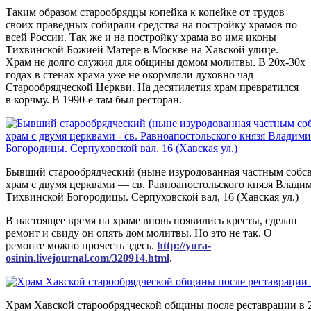
Таким образом старообрядцы копейка к копейке от трудов
своих праведных собирали средства на постройку храмов по
всей России. Так же и на постройку храма во имя иконы
Тихвинской Божией Матере в Москве на Хавской улице.
Храм не долго служил для общины домом молитвы. В 20х-30х
годах в стенах храма уже не окормляли духовно чад
Старообрядческой Церкви. На десятилетия храм превратился
в корчму. В 1990-е там был ресторан.
Бывший старообрядческий (ныне изуродованная частным соб
храм с двумя церквами — св. Равноапостольского князя Влади
Тихвинской Богородицы. Серпуховской вал, 16 (Хавская ул.)
В настоящее время на храме вновь появились кресты, сделан
ремонт и свиду он опять дом молитвы. Но это не так. О
ремонте можно прочесть здесь.
http://yura-
osinin.livejournal.com/320914.html
.
Храм Хавской старообрядческой общины после реставрации в 2