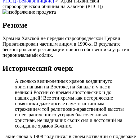
РПСЦ (Белокриницкие)
> Храм Тихвинской
старообрядческой общины на Хавской (РПСЦ)
Резюме
Храм на Хавской не передан старообрядческой Церкви.
Приватизирован частным лицом в 1990-х. В результате
бесконтрольной реставрации нового собственника утратил
первоначальный облик.
Исторический очерк
А сколько великолепных храмов воздвигнуто
христианами на Востоке, на Западе и у нас в
великой России со времен апостольских и до
наших дней! Все эти храмы как исторические
памятники даже доселе служат истинным
отражением той религиозно-нравственной высоты
и неограниченного усердия благочестивых
христиан, не щадивших своих сил и достояний на
созидание храмов Божиих.
Такие слова в 1908 году писал в своем воззвании о поддержке