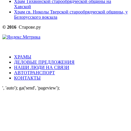
Храм Тихвинской старообрядческой общины на
Хавской
Храм св. Николы Тверской старообрядческой общины, у
Белорусского вокзала
© 2016
Старове.ру
ХРАМЫ
ДЕЛОВЫЕ ПРЕДЛОЖЕНИЯ
НАШИ ЛЮДИ НА СВЯЗИ
АВТОТРАНСПОРТ
КОНТАКТЫ
', 'auto'); ga('send', 'pageview');