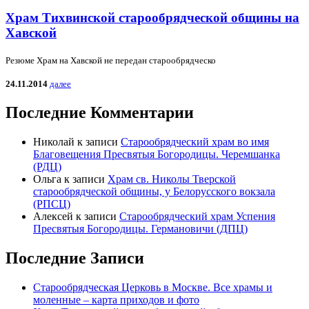
Храм Тихвинской старообрядческой общины на
Хавской
Резюме Храм на Хавской не передан старообрядческо
24.11.2014
далее
Последние Комментарии
Николай
к записи
Старообрядческий храм во имя
Благовещения Пресвятыя Богородицы. Черемшанка
(РДЦ)
Ольга
к записи
Храм св. Николы Тверской
старообрядческой общины, у Белорусского вокзала
(РПСЦ)
Алексей
к записи
Старообрядческий храм Успения
Пресвятыя Богородицы. Германовичи (ДПЦ)
Последние Записи
Старообрядческая Церковь в Москве. Все храмы и
моленные – карта приходов и фото