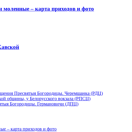
и моленные – карта приходов и фото
Хавской
ещения Пресвятыя Богородицы. Черемшанка (РДЦ)
кой общины, у Белорусского вокзала (РПСЦ)
ятыя Богородицы. Германовичи (ДПЦ)
ые – карта приходов и фото