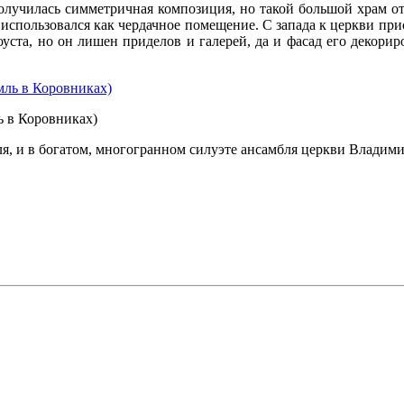
Получилась симметричная композиция, но такой большой храм о
 использовался как чердачное помещение. С запада к церкви п
оуста, но он лишен приделов и галерей, да и фасад его декори
 в Коровниках)
, и в богатом, многогранном силуэте ансамбля церкви Владими