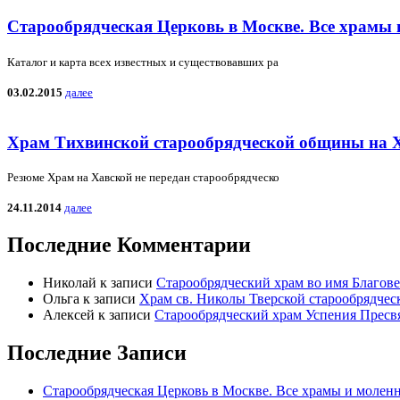
Старообрядческая Церковь в Москве. Все храмы 
Каталог и карта всех известных и существовавших ра
03.02.2015
далее
Храм Тихвинской старообрядческой общины на 
Резюме Храм на Хавской не передан старообрядческо
24.11.2014
далее
Последние Комментарии
Николай
к записи
Старообрядческий храм во имя Благов
Ольга
к записи
Храм св. Николы Тверской старообрядчес
Алексей
к записи
Старообрядческий храм Успения Пресв
Последние Записи
Старообрядческая Церковь в Москве. Все храмы и моленн