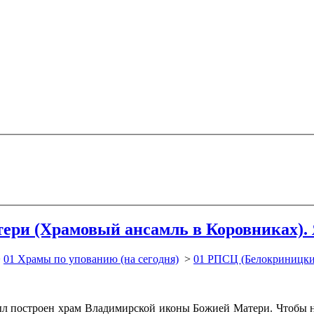
ери (Храмовый ансамль в Коровниках).
>
01 Храмы по упованию (на сегодня)
>
01 РПСЦ (Белокриницки
был построен храм Владимирской иконы Божией Матери. Чтобы н