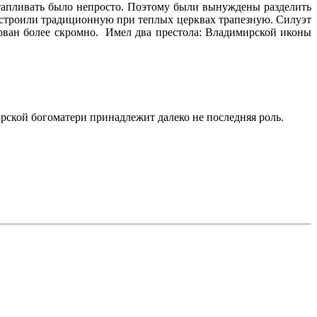
тапливать было непросто. Поэтому были вынуждены разделить
ристроили традиционную при теплых церквах трапезную. Силуэт
рован более скромно. Имел два престола: Владимирской иконы
рской богоматери принадлежит далеко не последняя роль.