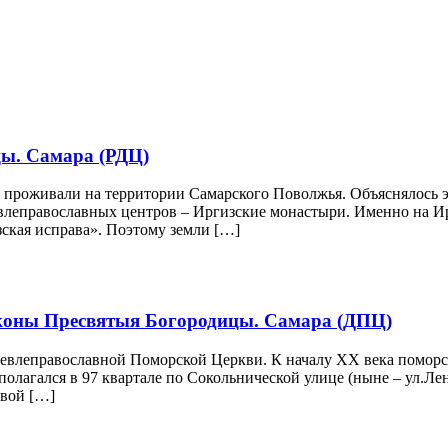
ы. Самара (РДЦ)
проживали на территории Самарского Поволжья. Объяснялось это
ревлеправославных центров – Иргизские монастыри. Именно на И
зская исправа». Поэтому земли […]
иконы Пресвятыя Богородицы. Самара (ДПЦ)
евлеправославной Поморской Церкви. К началу ХХ века поморс
олагался в 97 квартале по Сокольнической улице (ныне – ул.Ле
овой […]