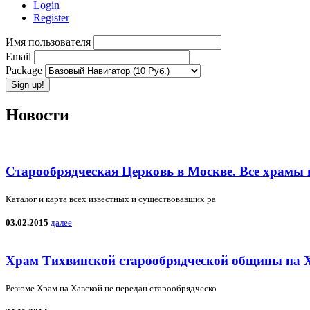
Login
Register
Имя пользователя
Email
Package
Новости
Старообрядческая Церковь в Москве. Все храмы 
Каталог и карта всех известных и существовавших ра
03.02.2015
далее
Храм Тихвинской старообрядческой общины на 
Резюме Храм на Хавской не передан старообрядческо