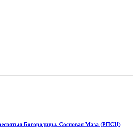
ресвятыя Богородицы. Сосновая Маза (РПСЦ)