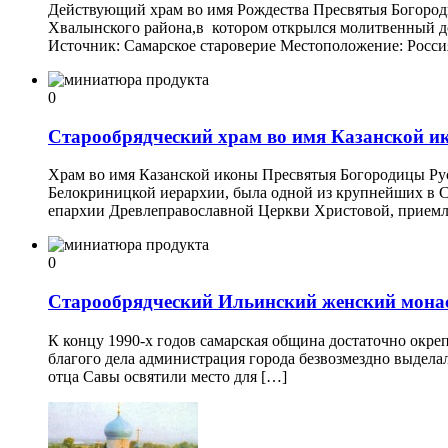
Действующий храм во имя Рождества Пресвятыя Богороди
Хвалынского района,в котором открылся молитвенный дом
Источник: Самарское староверие Местоположение: Россия
0
Старообрядческий храм во имя Казанской 
Храм во имя Казанской иконы Пресвятыя Богородицы Ру
Белокриницкой иерархии, была одной из крупнейших в Са
епархии Древлеправославной Церкви Христовой, приемл
0
Старообрядческий Ильинский женский мона
К концу 1990-х годов самарская община достаточно окре
благого дела администрация города безвозмездно выделал
отца Савы освятили место для […]