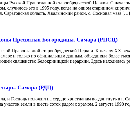
цы Русской Православной старообрядческой Церкви. С началом
, случилось это в 1995 году, когда на одном старинном кирпич
, Саратовская область, Хвалынский район, с. Сосновая маза […]
иконы Пресвятыя Богородицы. Самара (РПСЦ)
сской Православной старообрядческой Церкви. К началу ХХ ве
маре и только по официальным данным, объединяла более тысяч
ющей священство Белокриницкой иерархии. Здесь находилась р
стырь. Самара (РДЦ)
пла, и Господь положил на сердце христианам воздвигнуть в г. 
а участок земли в шесть соток рядом с храмом. 2 августа 1998 