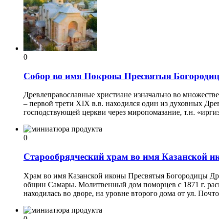
0
Собор во имя Покрова Пресвятыя Богородиц
Древлеправославные христиане изначально во множестве 
– первой трети XIX в.в. находился один из духовных Д
господствующей церкви через миропомазание, т.н. «ирги
0
Старообрядческий храм во имя Казанской 
Храм во имя Казанской иконы Пресвятыя Богородицы Др
общин Самары. Молитвенный дом поморцев с 1871 г. расп
находилась во дворе, на уровне второго дома от ул. Почт
0