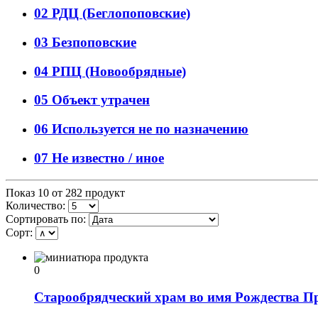
02 РДЦ (Беглопоповские)
03 Безпоповские
04 РПЦ (Новообрядные)
05 Объект утрачен
06 Используется не по назначению
07 Не известно / иное
Показ 10 от 282 продукт
Количество:
Сортировать по:
Сорт:
0
Старообрядческий храм во имя Рождества П