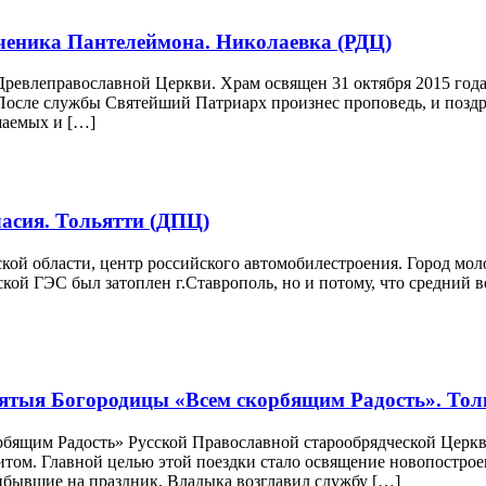
ученика Пантелеймона. Николаевка (РДЦ)
ревлеправославной Церкви. Храм освящен 31 октября 2015 года
После службы Святейший Патриарх произнес проповедь, и поздра
шаемых и […]
асия. Тольятти (ДПЦ)
ой области, центр российского автомобилестроения. Город молод
кой ГЭС был затоплен г.Ставрополь, но и потому, что средний воз
ятыя Богородицы «Всем скорбящим Радость». Тол
бящим Радость» Русской Православной старообрядческой Церкви
итом. Главной целью этой поездки стало освящение новопострое
ибывшие на праздник. Владыка возглавил службу […]