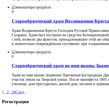
0
Старообрядческий храм Воздвижения Креста
Храм Воздвижения Креста Господня Русской Православн
Сызрани. Храм был построен на средства Белокриницкой 
с ней, возвели два флигеля, принадлежавшие этой же общ
в значительно повреждённом состоянии: при сохранивши
0
Старообрядческий храм во имя иконы Знаме
Храм во имя иконы Знамение Пресвятыя Богородицы Древ
участок земли на Тверской улице. После манифеста 1905 
училище, дом престарелых, жилой дом, часовня и церковь
1
...
2
...
29
След.
Регистрация