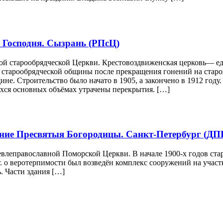
 Господня. Сызрань (РПсЦ)
ой старообрядческой Церкви. Крестовоздвиженская церковь— е
старообрядческой общины после прекращения гонений на старове
ине. Строительство было начато в 1905, а закончено в 1912 год
хся основных объёмах утрачены перекрытия. […]
ние Пресвятыя Богородицы. Санкт-Петербург (ДП
леправославной Поморской Церкви. В начале 1900-х годов ста
г. о веротерпимости был возведён комплекс сооружений на учас
. Части здания […]