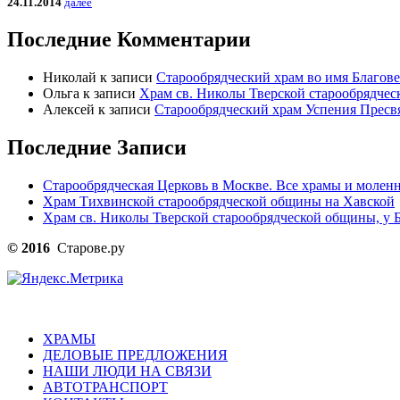
24.11.2014
далее
Последние Комментарии
Николай
к записи
Старообрядческий храм во имя Благов
Ольга
к записи
Храм св. Николы Тверской старообрядчес
Алексей
к записи
Старообрядческий храм Успения Пресв
Последние Записи
Старообрядческая Церковь в Москве. Все храмы и моленн
Храм Тихвинской старообрядческой общины на Хавской
Храм св. Николы Тверской старообрядческой общины, у Б
© 2016
Старове.ру
ХРАМЫ
ДЕЛОВЫЕ ПРЕДЛОЖЕНИЯ
НАШИ ЛЮДИ НА СВЯЗИ
АВТОТРАНСПОРТ