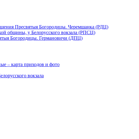
ещения Пресвятыя Богородицы. Черемшанка (РДЦ)
кой общины, у Белорусского вокзала (РПСЦ)
ятыя Богородицы. Германовичи (ДПЦ)
ые – карта приходов и фото
елорусского вокзала