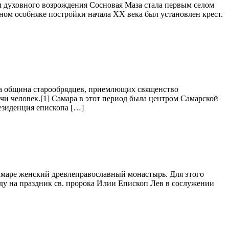
 духовного возрождения Сосновая Маза стала первым селом
ном особняке постройки начала XX века был установлен крест.
ка община старообрядцев, приемлющих священство
и человек.[1] Самара в этот период была центром Самарской
езиденция епископа […]
Самаре женский древлеправославный монастырь. Для этого
году на праздник св. пророка Илии Епископ Лев в сослужении