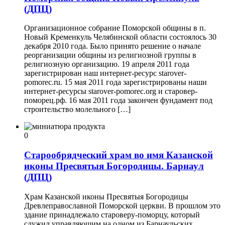
(ДПЦ)
Организационное собрание Поморской общины в п.
Новый Кременкуль Челябинской области состоялось 30
декабря 2010 года. Было принято решение о начале
реорганизации общины из религиозной группы в
религиозную организацию. 19 апреля 2011 года
зарегистрирован наш интернет-ресурс starover-
pomorec.ru. 15 мая 2011 года зарегистрированы наши
интернет-ресурсы starover-pomorec.org и старовер-
поморец.рф. 16 мая 2011 года закончен фундамент под
строительство молельного […]
0
Старообрядческий храм во имя Казанской
иконы Пресвятыя Богородицы. Барнаул
(ДПЦ)
Храм Казанской иконы Пресвятыя Богородицы
Древлеправославной Поморской церкви. В прошлом это
здание принадлежало староверу-поморцу, который
служил управляющим на одном из Барнаульских