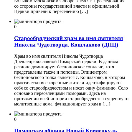
Боль­шом Московском Соборе в 1667 г. Преследо­вания
со стороны государственной власти и официальной
Церкви привели к переселению […]
0
Старообрядческий храм во имя святителя
Николы Чудотворца. Кошлаково (ДПЦ)
Храм во имя святителя Николы Чудотворца
Древлеправославной Поморской церкви. В данном
регионе доминирует беспо­повское согласие, хотя
представлены также и поповцы. Эпицентром
беспоповского толка является с. Кошлаково, в котором
практичес­ки все коренные жители идентифицируют
себя со старообрядчеством и носят одну фамилию. Село
основано переселенцами-поморами. Здесь на
протяжении всей истории старообрядчества существуют
молитвенные дома, функ­ционирует храм в […]
0
Поморская община Новый Кременкуль