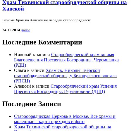
Храм Тихвинской старообрядческой общины на
Хавской
Резюме Храм на Хавской не передан старообрядческо
24.11.2014
далее
Последние Комментарии
Николай
к записи
Старообрядческий храм во имя
Благовещения Пресвятыя Богородицы. Черемшанка
(РДЦ)
Ольга
к записи
Храм св. Николы Тверской
старообрядческой общины, у Белорусского вокзала
(РПСЦ)
Алексей
к записи
Старообрядческий храм Успения
Пресвятыя Богородицы. Германовичи (ДПЦ)
Последние Записи
Старообрядческая Церковь в Москве. Все храмы и
моленные – карта приходов и фото
Храм Тихвинской старообрядческой общины на