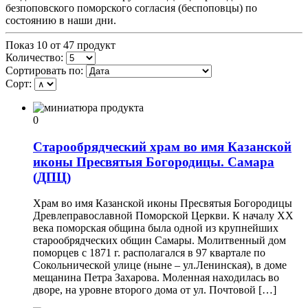
безпоповского поморского согласия (беспоповцы) по
состоянию в наши дни.
Показ 10 от 47 продукт
Количество:
Сортировать по:
Сорт:
0
Старообрядческий храм во имя Казанской
иконы Пресвятыя Богородицы. Самара
(ДПЦ)
Храм во имя Казанской иконы Пресвятыя Богородицы
Древлеправославной Поморской Церкви. К началу ХХ
века поморская община была одной из крупнейших
старообрядческих общин Самары. Молитвенный дом
поморцев с 1871 г. располагался в 97 квартале по
Сокольнической улице (ныне – ул.Ленинская), в доме
мещанина Петра Захарова. Моленная находилась во
дворе, на уровне второго дома от ул. Почтовой […]