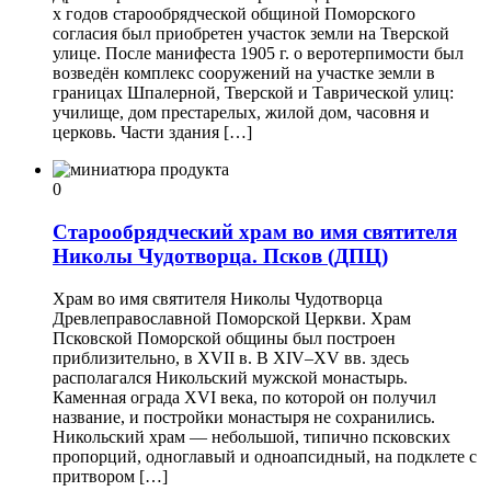
х годов старообрядческой общиной Поморского
согласия был приобретен участок земли на Тверской
улице. После манифеста 1905 г. о веротерпимости был
возведён комплекс сооружений на участке земли в
границах Шпалерной, Тверской и Таврической улиц:
училище, дом престарелых, жилой дом, часовня и
церковь. Части здания […]
0
Старообрядческий храм во имя святителя
Николы Чудотворца. Псков (ДПЦ)
Храм во имя святителя Николы Чудотворца
Древлеправославной Поморской Церкви. Храм
Псковской Поморской общины был построен
приблизительно, в XVII в. В XIV–XV вв. здесь
располагался Никольский мужской монастырь.
Каменная ограда XVI века, по которой он получил
название, и постройки монастыря не сохранились.
Никольский храм — небольшой, типично псковских
пропорций, одноглавый и одноапсидный, на подклете с
притвором […]