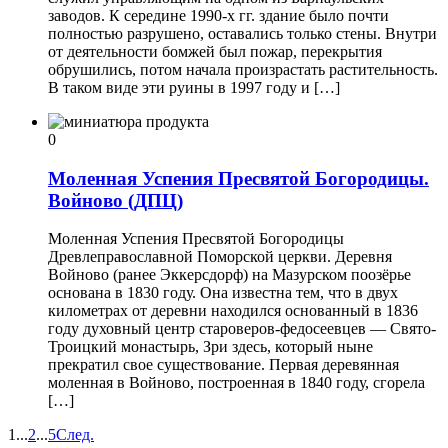
заводов. К середине 1990-х гг. здание было почти
полностью разрушено, оставались только стены. Внутри
от деятельности бомжей был пожар, перекрытия
обрушились, потом начала произрастать растительность.
В таком виде эти руины в 1997 году и […]
0
Моленная Успения Пресвятой Богородицы.
Войново (ДПЦ)
Моленная Успения Пресвятой Богородицы
Древлеправославной Поморской церкви. Деревня
Войново (ранее Эккерсдорф) на Мазурском поозёрье
основана в 1830 году. Она известна тем, что в двух
километрах от деревни находился основанный в 1836
году духовный центр староверов-федосеевцев — Свято-
Троицкий монастырь, Зри здесь, который ныне
прекратил свое существование. Первая деревянная
моленная в Войново, построенная в 1840 году, сгорела
[…]
1
...
2
...
5
След.