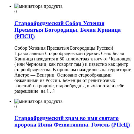
0
Старообрядческий Собор Успения
Пресвятыя Богородицы. Белая Криница
(РПСЦ)
Собор Успения Пресвятыя Богородицы Русской
Православной Старообрядческой церкви. Село Белая
Криница находится в 50 километрах к югу от Черновцов
( или Черновиц, как говорят там ) и известно как центр
старообрядчества. В прошлом находилось на территории
Австро — Венгрии. Основано старообрядцами
бежавшими из России. Беженцы от религиозных
гонений на родине, старообрядцы, выхлопотали себе
разрешение на […]
0
Старообрядческий храм во имя святаго
пророка Илии Фезвитянина. Гомель (РПсЦ)