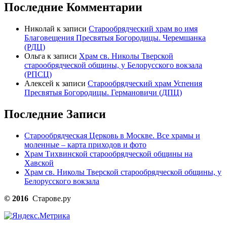
Последние Комментарии
Николай
к записи
Старообрядческий храм во имя
Благовещения Пресвятыя Богородицы. Черемшанка
(РДЦ)
Ольга
к записи
Храм св. Николы Тверской
старообрядческой общины, у Белорусского вокзала
(РПСЦ)
Алексей
к записи
Старообрядческий храм Успения
Пресвятыя Богородицы. Германовичи (ДПЦ)
Последние Записи
Старообрядческая Церковь в Москве. Все храмы и
моленные – карта приходов и фото
Храм Тихвинской старообрядческой общины на
Хавской
Храм св. Николы Тверской старообрядческой общины, у
Белорусского вокзала
© 2016
Старове.ру