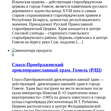
Ильинская церковь – действующая старообрядческая
церковь в городе Гомеле, является памятником русского
деревянного зодчества конца XVIII века и самым
старым сохранившимся старообрядческим храмом в
Республике Беларусь, ценностью республиканского
значения. Принадлежит Русской Православной
старообрядческой Церкви. Храм находится в центре
Спасовой слободы – старинного гомельского
старообрядческого района. Церковь спряталась в центре
Гомеля на берегу реки Сож, недалеко […]
0
Спасо-Преображенский
древлеправославный храм. Гомель (РДЦ)
Спасо-Преображенский древлеправославный храм —
действующий древлеправославныйй храм в городе
Гомеле. Храм был построен на месте молельни после
указа императора Николая II «О укреплении начал
веротерпимости» (1905) на деньги известного в городе
купца-старообрядца (беглопоповца) И.Т. Рубанова.
Церковь располагалась в центре Фельдмаршальской
улицы (ныне Пролетарская). Своим названием (Спасо-