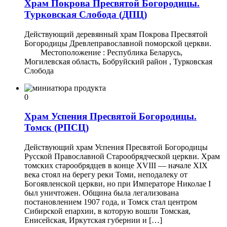
Храм Покрова Пресвятой Богородицы.
Турковская Слобода (ДПЦ)
Действующий деревянный храм Покрова Пресвятой
Богородицы Древлеправославной поморской церкви.
Местоположение : Республика Беларусь,
Могилевская область, Бобруйский район , Турковская
Слобода
0
Храм Успения Пресвятой Богородицы.
Томск (РПСЦ)
Действующий храм Успения Пресвятой Богородицы
Русской Православной Старообрядческой церкви. Храм
томских старообрядцев в конце XVIII — начале XIX
века стоял на берегу реки Томи, неподалеку от
Богоявленской церкви, но при Императоре Николае I
был уничтожен. Община была легализована
постановлением 1907 года, и Томск стал центром
Сибирской епархии, в которую вошли Томская,
Енисейская, Иркутская губернии и […]