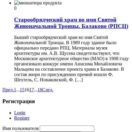
0
Старообрядческий храм во имя Святой
Живоначальной Троицы. Балаково (РПСЦ)
Быший старообрядческий храм во имя Святой
Живоначальной Троицы. В 1989 году здание было
официально передано РПЦ. Материалы музея
архитектуры им. А.В. Щусева свидетельствуют, что
Московское архитектурное общество (МАО) в 1908 году
организовало конкурс имени Анисима Михайловича
Мальцева на составление проекта храма в Балакове. В
состав жюри по присуждению премий вошли Ф.
Шехтель, С. Новаковский, Ф. […]
Пред.
1
...
15
16
17
...
18
След.
Регистрация
Login
Register
Имя пользователя