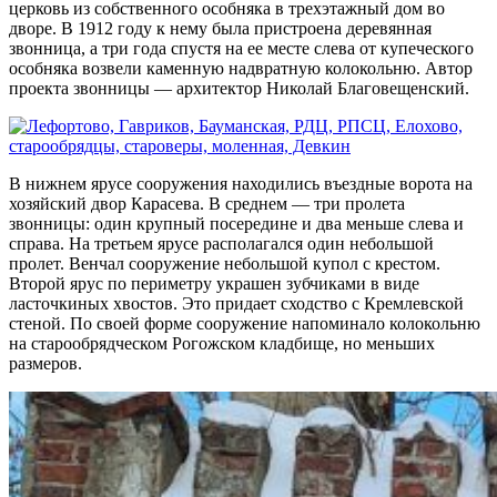
церковь из собственного особняка в трехэтажный дом во
дворе. В 1912 году к нему была пристроена деревянная
звонница, а три года спустя на ее месте слева от купеческого
особняка возвели каменную надвратную колокольню. Автор
проекта звонницы — архитектор Николай Благовещенский.
В нижнем ярусе сооружения находились въездные ворота на
хозяйский двор Карасева. В среднем — три пролета
звонницы: один крупный посередине и два меньше слева и
справа. На третьем ярусе располагался один небольшой
пролет. Венчал сооружение небольшой купол с крестом.
Второй ярус по периметру украшен зубчиками в виде
ласточкиных хвостов. Это придает сходство с Кремлевской
стеной. По своей форме сооружение напоминало колокольню
на старообрядческом Рогожском кладбище, но меньших
размеров.