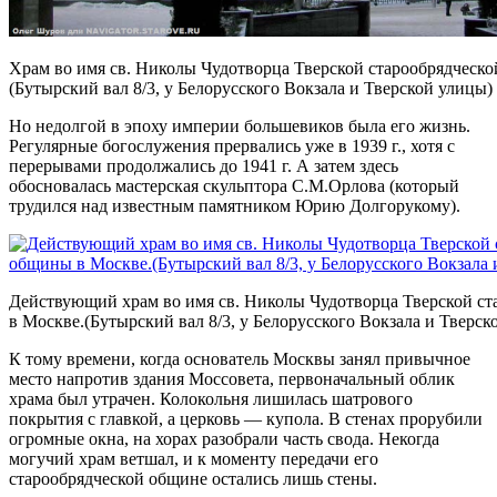
Храм во имя св. Николы Чудотворца Тверской старообрядческ
(Бутырский вал 8/3, у Белорусского Вокзала и Тверской улицы)
Но недолгой в эпоху империи большевиков была его жизнь.
Регулярные богослужения прервались уже в 1939 г., хотя с
перерывами продолжались до 1941 г. А затем здесь
обосновалась мастерская скульптора С.М.Орлова (который
трудился над известным памятником Юрию Долгорукому).
Действующий храм во имя св. Николы Чудотворца Тверской с
в Москве.(Бутырский вал 8/3, у Белорусского Вокзала и Тверск
К тому времени, когда основатель Москвы занял привычное
место напротив здания Моссовета, первоначальный облик
храма был утрачен. Колокольня лишилась шатрового
покрытия с главкой, а церковь — купола. В стенах прорубили
огромные окна, на хорах разобрали часть свода. Некогда
могучий храм ветшал, и к моменту передачи его
старообрядческой общине остались лишь стены.