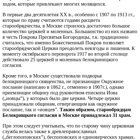
ходом, которые привлекают многих молящихся.
В первые два десятилетия XX в., особенно с 1907 по 1913 гг.,
которые по праву считаются годами расцвета
старообрядчества, в Москве строилось достаточно большое
количество церквей и моленных. Большинство из них названо
в честь Покрова Пресвятыя Богородицы, т.к. традиционно
считалось, что именно Божественный Покров позволяет
старообрядческой Церкви преодолеть невзгоды и лишения. К
моменту октябрьского переворота 1917 во второй столице
действовало 25 церквей и моленных белокриницкого
согласия.
Кроме того, в Москве существовали подворья
белокриницкого священства, не признающие Окружное
послание (написано в 1862 г., отменено в 1907г.), однако
приемлющие общину под руковотвом епископа Иова
(„иовцы”), у которых было две церкви. Четыре церкви
принадлежали общинам, отвергающим как окружное
послание, так и «иовцев”.
Таким образом, старообрядцам
Белокрищкого согласия в Москве принадлежал 31 храм.
При этом следует учитывать, что по старому чину церковная
служба велась также в древлеправославныx
(„беглопоповских”), беспоповских и единоверческих храмах.