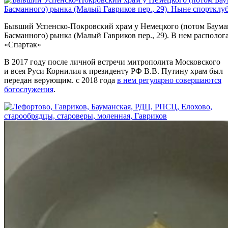
Бывший Успенско-Покровский храм у Немецкого (потом Баума
Басманного) рынка (Малый Гавриков пер., 29). В нем располог
«Спартак»
В 2017 году после личной встречи митрополита Московского
и всея Руси Корнилия к президенту РФ В.В. Путину храм был
передан верующим. с 2018 года
в нем регулярно совершаются
богослужения
.