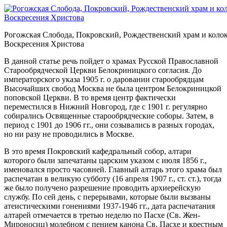
Рогожская Слобода, Покровский, Рождественский храм и колок
Воскресения Христова
В данной статье речь пойдет о храмах Русской Православной
Старообрядческой Церкви Белокриницкого согласия. До
императорского указа 1905 г. о даровании старообрядцам
Высочайших свобод Москва не была центром Белокриницкой
поповской Церкви. В то время центр фактически
переместился в Нижний Новгород, где с 1901 г. регулярно
собирались Освященные старообрядческие соборы. Затем, в
период с 1901 до 1906 гг., они созывались в разных городах,
но ни разу не проводились в Москве.
В это время Покровский кафедральный собор, алтари
которого были запечатаны царским указом с июля 1856 г.,
именовался просто часовней. Главный алтарь этого храма был
распечатан в великую субботу (16 апреля 1907 г., ст. ст.), тогда
же было получено разрешение проводить архиерейскую
службу. По сей день, с перерывами, которые были вызваны
атеистическими гонениями 1937-1946 гг., дата распечатания
алтарей отмечается в третью неделю по Пасхе (Св. Жен-
Мироносиц) молебном с пением канона Св. Пасхе и крестным