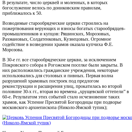
В результате, число церквей и моленных, в которых
богослужение велось по дониковским правилам,
приближалось к 50.
Возводимые старообрядческие церкви строились на
пожертвования верующих и взносы богатых старообрядцев-
промышленников и купцов: Ряшинских, Морозовых,
Рахмановых, Солдатенковых, Кузнецовых. Огромное
содействие в возведении храмов оказала купчиха Ф.Е.
Морозова.
В 30-е гг. все старообрядческие церкви, за исключением
Покровского собора в Рогожском поселке были закрыты. В
них расположились гражданские учреждения, некоторые
использовались для столовых и пивных. Первая волна
разрушений храмовых построек под предлогом
реконструкции и расширения улиц, прокатилась во второй
половине 30-х гг., вторая во времена „хрущевской оттепели” в
60-е. Результатом этих событий стало исчезновение таких
храмов, как Успение Пресвятой Богородицы при подворье
московского архиепископа (Николо-Ямской тупик);