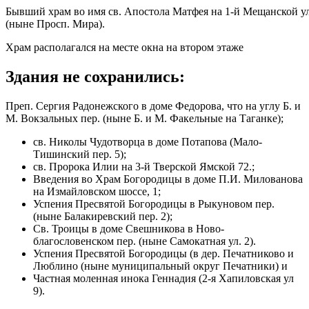
Бывший храм во имя св. Апостола Матфея на 1-й Мещанской ул
(ныне Просп. Мира).
Храм располагался на месте окна на втором этаже
Здания не сохранились:
Преп. Сергия Радонежского в доме Федорова, что на углу Б. и
М. Вокзальных пер. (ныне Б. и М. Факельные на Таганке);
св. Николы Чудотворца в доме Потапова (Мало-
Тишинский пер. 5);
св. Пророка Илии на 3-й Тверской Ямской 72.;
Введения во Храм Богородицы в доме П.И. Милованова
на Измайловском шоссе, 1;
Успения Пресвятой Богородицы в Рыкуновом пер.
(ныне Балакиревский пер. 2);
Св. Троицы в доме Свешникова в Ново-
благословенском пер. (ныне Самокатная ул. 2).
Успения Пресвятой Богородицы (в дер. Печатниково и
Люблино (ныне муниципальный округ Печатники) и
Частная моленная инока Геннадия (2-я Хапиловская ул
9).