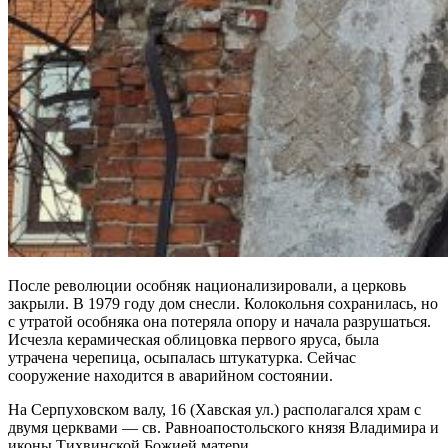
После революции особняк национализировали, а церковь
закрыли. В 1979 году дом снесли. Колокольня сохранилась, но
с утратой особняка она потеряла опору и начала разрушаться.
Исчезла керамическая облицовка первого яруса, была
утрачена черепица, осыпалась штукатурка. Сейчас
сооружение находится в аварийном состоянии.
На Серпуховском валу, 16 (Хавская ул.) располагался храм с
двумя церквами — св. Равноапостольского князя Владимира и
иконы Тихвинской Божией матери.